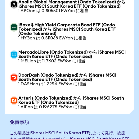
Apollo Global Management (Ondo Tokenized) から
iShares MSCI South Korea ETF (Ondo Tokenized)
1 APOon は 0.805501 EWYon に相当
iBoxx $ High Yield Corporate Bond ETF (Ondo
Tokenized) から iShares MSCI South Korea ETF
(Ondo Tokenized)
1 HYGon は 0.511088 EWYon に相当
MercadoLibre (Ondo Tokenized) から iShares MSCI
South Korea ETF (Ondo Tokenized)
1 MELIon は 11.7602 EWYon に相当
DoorDash (Ondo Tokenized) から iShares MSCI
South Korea ETF (Ondo Tokenized)
1 DASHon は 1.2254 EWYon に相当
Arteris (Ondo Tokenized) から iShares MSCI South
Korea ETF (Ondo Tokenized)
1 AIPon は 0.196275 EWYon に相当
免責事項
この製品はiShares MSCI South Korea ETFによって発行、後援、