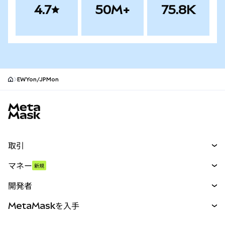
4.7
50M+
75.8K
EWYon/JPMon
MetaMaskサイトフッター
取引
スワップ
マネー
新規
予測
新規
購入
開発者
パーペチュアル
新規
カード
ドキュメントを表示
MetaMaskを入手
RWA
mUSD
新規
ダッシュボード
トランザクションシールド