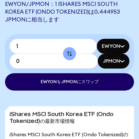
EWYON/JPMON：1 ISHARES MSCI SOUTH
KOREA ETF (ONDO TOKENIZED)は0.444953
JPMONに相当します
EWYON
JPMON
EWYONをJPMONにスワップ
iShares MSCI South Korea ETF (Ondo
Tokenized)の最新市場情報
iShares MSCI South Korea ETF (Ondo Tokenized)の