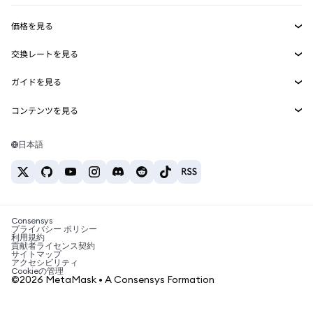
収益化
Smart Accounts Kit
Agent Wallet
新規
価格を見る
埋め込みウォレット
Snaps
ビットコインの価格
交換レートを見る
MetaMask Connect
イーサリアムの価格
報酬
新規
BTC→USD
Solanaの価格
ガイドを見る
Snaps
セキュリティ
ETH→USD
BTCの購入
Shiba Inuの価格
USDT→INR
コンテンツを見る
Web3サービス
サポート
ETHの購入
Pepeの価格
ビットコインウォレット
BTC→USDT
SOLの購入
キャリア
Tetherの価格
Solanaウォレット
日本語
BTC→INR
PEPEの購入
お問い合わせ
USDCの価格
おすすめの暗号資産カード
ETH→USDT
USDTの購入
Chanlinkの価格
おすすめのモバイル暗号資産ウォレット
USDT→PHP
USDCの購入
Polymarketとは？
BTC→EUR
SHIBの購入
Consensys
税制関連ニュース
プライバシー ポリシー
利用規約
BNBの購入
貢献者ライセンス契約
暗号資産の購入方法は？
サイトマップ
アクセシビリティ
ビットコインを売るには？
Cookieの管理
©2026 MetaMask • A Consensys Formation