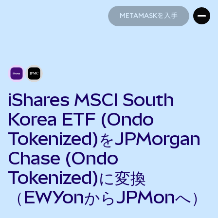
METAMASKを入手
METAMASKを入手
iShares MSCI South
Korea ETF (Ondo
Tokenized)をJPMorgan
Chase (Ondo
Tokenized)に変換
（EWYonからJPMonへ）