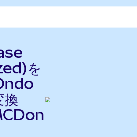
ase
zed)を
Ondo
変換
CDon