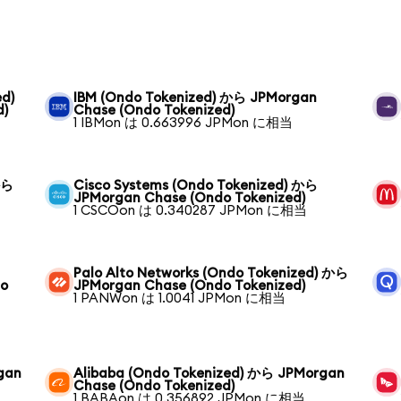
ed)
IBM (Ondo Tokenized) から JPMorgan
d)
Chase (Ondo Tokenized)
1 IBMon は 0.663996 JPMon に相当
から
Cisco Systems (Ondo Tokenized) から
JPMorgan Chase (Ondo Tokenized)
1 CSCOon は 0.340287 JPMon に相当
Palo Alto Networks (Ondo Tokenized) から
do
JPMorgan Chase (Ondo Tokenized)
1 PANWon は 1.0041 JPMon に相当
gan
Alibaba (Ondo Tokenized) から JPMorgan
Chase (Ondo Tokenized)
1 BABAon は 0.356892 JPMon に相当