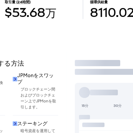
取引量
(24時間)
循環供給量
$53.68万
8110.0
用する方法
取引
JPMonをスワッ
プ
換
ブロックチェーン間
およびブロックチェ
ーン上でJPMonを取
15分
30分
引します。
ステーキング
ッ
暗号資産を運用して