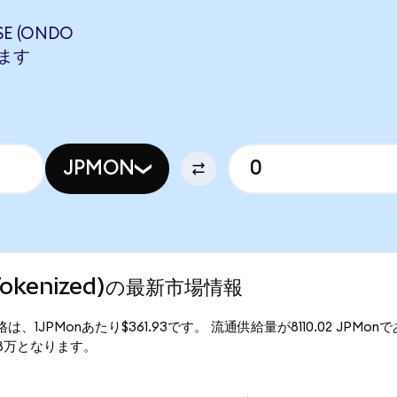
E (ONDO
します
JPMON
 Tokenized)の最新市場情報
の現行価格は、1JPMonあたり$361.93です。 流通供給量が8110.02 JPMo
3.58万となります。