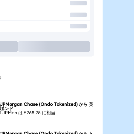
る
JPMorgan Chase (Ondo Tokenized) から 英

ポンド
1 JPMon は £268.28 に相当
JPMorgan Chase (Ondo Tokenized) から ト