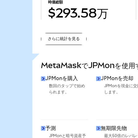
時価総額
$293.58万
さらに統計を見る
さらに統計を見る
MetaMaskでJPMonを使
JPMonを購入
JPMonを売却
数回のタップで始め
JPMonを現金に交
られます。
します。
予測
無期限先物
JPMonと暗号資産予
最大50倍のレバレ