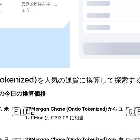
ン
受動的所得を得まし
し
ょう。
do Tokenized)を人気の通貨に換算して探索す
ized)の今日の換算価格
から 米
JPMorgan Chase (Ondo Tokenized) から ユ
🇪🇺
🇬
ーロ
1 JPMon は €313.09 に相当
から 日
JPMorgan Chase (Ondo Tokenized) から 中