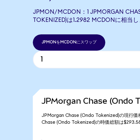
JPMON/MCDON：1 JPMORGAN CHAS
TOKENIZED)は1.2982 MCDONに相当
JPMONをMCDONにスワップ
JPMorgan Chase (Ondo
JPMorgan Chase (Ondo Tokenized)
Chase (Ondo Tokenized)の時価総額は$29