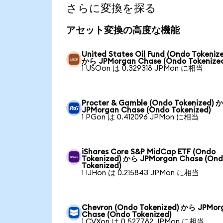
さらに変換を探る
アセット変換の高度な機能
United States Oil Fund (Ondo Tokeniz
から JPMorgan Chase (Ondo Tokenize
1 USOon は 0.329318 JPMon に相当
Procter & Gamble (Ondo Tokenized) 
JPMorgan Chase (Ondo Tokenized)
1 PGon は 0.412096 JPMon に相当
iShares Core S&P MidCap ETF (Ondo
Tokenized) から JPMorgan Chase (On
Tokenized)
1 IJHon は 0.215843 JPMon に相当
Chevron (Ondo Tokenized) から JPMor
Chase (Ondo Tokenized)
1 CVXon は 0.527782 JPMon に相当