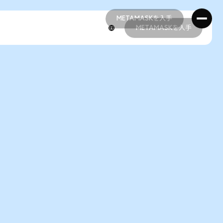
METAMASKを入手
METAMASKを入手
METAMASKを入手
METAMASKを入手