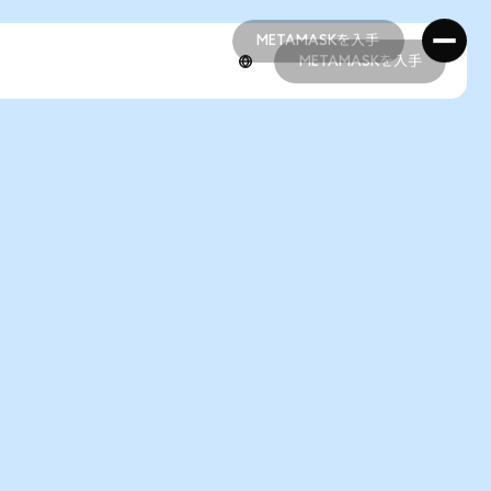
METAMASKを入手
METAMASKを入手
METAMASKを入手
METAMASKを入手