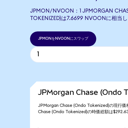
JPMON/NVOON：1 JPMORGAN CHAS
TOKENIZED)は7.6699 NVOONに相当
JPMONをNVOONにスワップ
JPMorgan Chase (Ondo
JPMorgan Chase (Ondo Tokenized)
Chase (Ondo Tokenized)の時価総額は$29