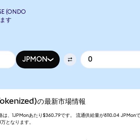
E (ONDO
します
JPMON
 Tokenized)の最新市場情報
の現行価格は、1JPMonあたり$360.79です。 流通供給量が8110.04 JPMo
2.63万となります。