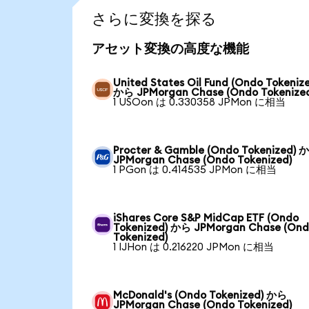
さらに変換を探る
アセット変換の高度な機能
United States Oil Fund (Ondo Tokeniz
から JPMorgan Chase (Ondo Tokenize
1 USOon は 0.330358 JPMon に相当
Procter & Gamble (Ondo Tokenized) 
JPMorgan Chase (Ondo Tokenized)
1 PGon は 0.414535 JPMon に相当
iShares Core S&P MidCap ETF (Ondo
Tokenized) から JPMorgan Chase (On
Tokenized)
1 IJHon は 0.216220 JPMon に相当
McDonald's (Ondo Tokenized) から
JPMorgan Chase (Ondo Tokenized)