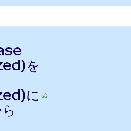
ase
zed)を
zed)に
から