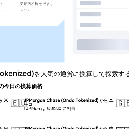
ン
受動的所得を得まし
し
ょう。
do Tokenized)を人気の通貨に換算して探索す
ized)の今日の換算価格
から 米
JPMorgan Chase (Ondo Tokenized) から ユ
🇪🇺
🇬
ーロ
1 JPMon は €313.10 に相当
から 日
JPMorgan Chase (Ondo Tokenized) から 中