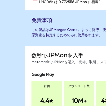
1 MCDon は 0.772555 JPMon に相当
免責事項
この製品はJPMorgan Chaseによって発
原資産を特定するためのみに使用されます。
数秒でJPMonを入手
MetaMaskでJPMonを購入、売却、取引
Google Play
評価
ダウンロード数
4.4
10M+
4