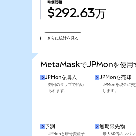
時価総額
$292.63万
さらに統計を見る
さらに統計を見る
MetaMaskでJPMonを使
JPMonを購入
JPMonを売却
数回のタップで始め
JPMonを現金に交
られます。
します。
予測
無期限先物
JPMonと暗号資産予
最大50倍のレバレ