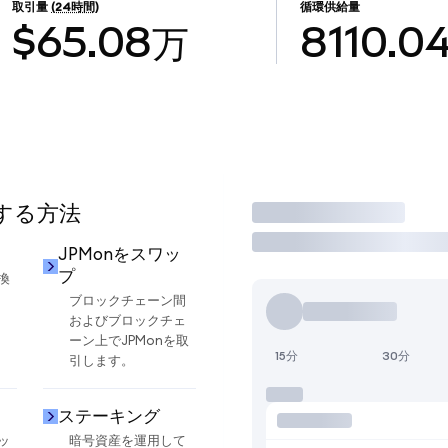
取引量
(24時間)
循環供給量
$65.08万
8110.0
用する方法
取引
JPMonをスワッ
プ
換
ブロックチェーン間
およびブロックチェ
ーン上でJPMonを取
15分
30分
引します。
ステーキング
ッ
暗号資産を運用して