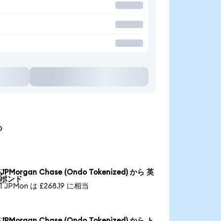
る
JPMorgan Chase (Ondo Tokenized) から 英

ポンド
1 JPMon は £268.19 に相当
JPMorgan Chase (Ondo Tokenized) から ト