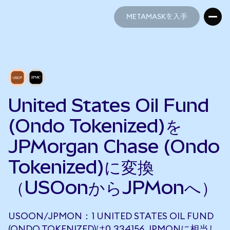
METAMASKを入手
METAMASKを入手
United States Oil Fund
(Ondo Tokenized)を
JPMorgan Chase (Ondo
Tokenized)に変換
（USOonからJPMonへ）
USOON/JPMON：1 UNITED STATES OIL FUND
(ONDO TOKENIZED)は0.334156 JPMONに相当し