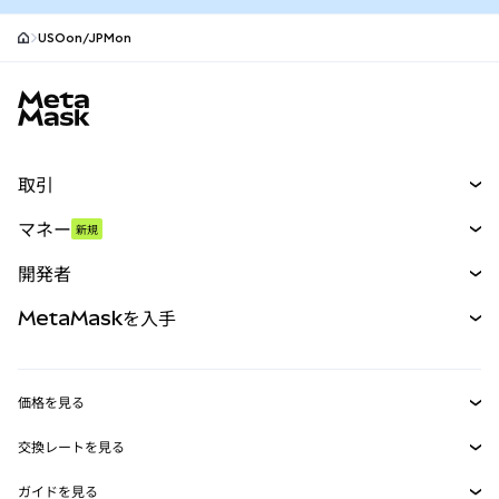
USOon/JPMon
MetaMaskサイトフッター
取引
スワップ
マネー
新規
予測
新規
購入
開発者
パーペチュアル
新規
カード
ドキュメントを表示
MetaMaskを入手
RWA
mUSD
新規
ダッシュボード
トランザクションシールド
収益化
Smart Accounts Kit
Agent Wallet
新規
価格を見る
埋め込みウォレット
Snaps
ビットコインの価格
交換レートを見る
MetaMask Connect
イーサリアムの価格
報酬
新規
BTC→USD
Solanaの価格
ガイドを見る
Snaps