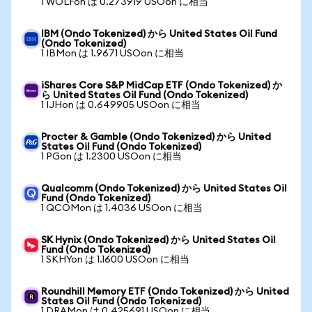
1 WOLFon は 0.273919 USOon に相当
IBM (Ondo Tokenized) から United States Oil Fund
(Ondo Tokenized)
1 IBMon は 1.9671 USOon に相当
iShares Core S&P MidCap ETF (Ondo Tokenized) か
ら United States Oil Fund (Ondo Tokenized)
1 IJHon は 0.649905 USOon に相当
Procter & Gamble (Ondo Tokenized) から United
States Oil Fund (Ondo Tokenized)
1 PGon は 1.2300 USOon に相当
Qualcomm (Ondo Tokenized) から United States Oil
Fund (Ondo Tokenized)
1 QCOMon は 1.4036 USOon に相当
SK Hynix (Ondo Tokenized) から United States Oil
Fund (Ondo Tokenized)
1 SKHYon は 1.1600 USOon に相当
Roundhill Memory ETF (Ondo Tokenized) から United
States Oil Fund (Ondo Tokenized)
1 DRAMon は 0.425691 USOon に相当