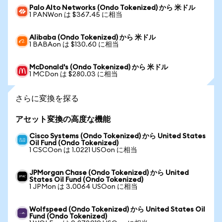
Palo Alto Networks (Ondo Tokenized) から 米ドル
1 PANWon は $367.45 に相当
Alibaba (Ondo Tokenized) から 米ドル
1 BABAon は $130.60 に相当
McDonald's (Ondo Tokenized) から 米ドル
1 MCDon は $280.03 に相当
さらに変換を探る
アセット変換の高度な機能
Cisco Systems (Ondo Tokenized) から United States
Oil Fund (Ondo Tokenized)
1 CSCOon は 1.0221 USOon に相当
JPMorgan Chase (Ondo Tokenized) から United
States Oil Fund (Ondo Tokenized)
1 JPMon は 3.0064 USOon に相当
Wolfspeed (Ondo Tokenized) から United States Oil
Fund (Ondo Tokenized)