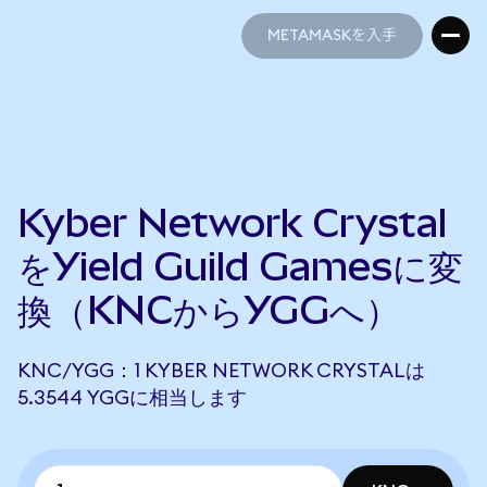
METAMASKを入手
METAMASKを入手
Kyber Network Crystal
をYield Guild Gamesに変
換（KNCからYGGへ）
KNC/YGG：1 KYBER NETWORK CRYSTALは
5.3544 YGGに相当します