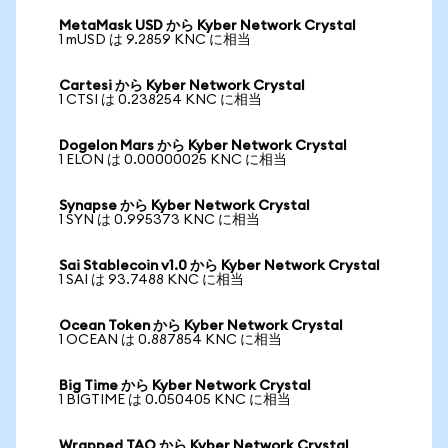
MetaMask USD から Kyber Network Crystal
1 mUSD は 9.2859 KNC に相当
Cartesi から Kyber Network Crystal
1 CTSI は 0.238254 KNC に相当
Dogelon Mars から Kyber Network Crystal
1 ELON は 0.00000025 KNC に相当
Synapse から Kyber Network Crystal
1 SYN は 0.995373 KNC に相当
Sai Stablecoin v1.0 から Kyber Network Crystal
1 SAI は 93.7488 KNC に相当
Ocean Token から Kyber Network Crystal
1 OCEAN は 0.887854 KNC に相当
Big Time から Kyber Network Crystal
1 BIGTIME は 0.050405 KNC に相当
Wrapped TAO から Kyber Network Crystal