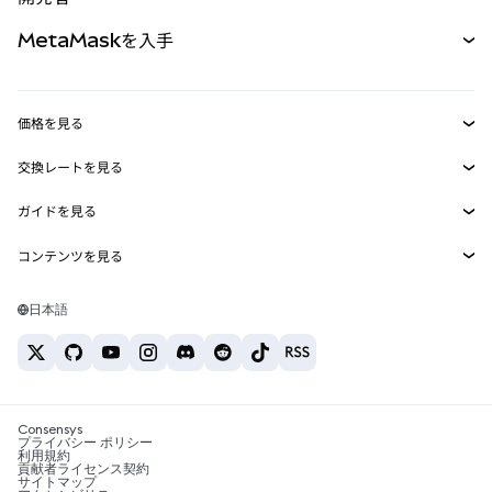
パーペチュアル
新規
カード
ドキュメントを表示
MetaMaskを入手
RWA
mUSD
新規
ダッシュボード
トランザクションシールド
収益化
Smart Accounts Kit
Agent Wallet
新規
価格を見る
埋め込みウォレット
Snaps
ビットコインの価格
交換レートを見る
MetaMask Connect
イーサリアムの価格
報酬
新規
BTC→USD
Solanaの価格
ガイドを見る
Snaps
セキュリティ
ETH→USD
BTCの購入
Shiba Inuの価格
USDT→INR
コンテンツを見る
Web3サービス
サポート
ETHの購入
Pepeの価格
ビットコインウォレット
BTC→USDT
SOLの購入
キャリア
Tetherの価格
Solanaウォレット
日本語
BTC→INR
PEPEの購入
お問い合わせ
USDCの価格
おすすめの暗号資産カード
ETH→USDT
USDTの購入
Chanlinkの価格
おすすめのモバイル暗号資産ウォレット
USDT→PHP
USDCの購入
Polymarketとは？
BTC→EUR
SHIBの購入
Consensys
税制関連ニュース
プライバシー ポリシー
利用規約
BNBの購入
貢献者ライセンス契約
暗号資産の購入方法は？
サイトマップ