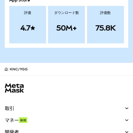
App Store
評価
ダウンロード数
評価数
4.7
50M+
75.8K
KNC/YGG
MetaMaskサイトフッター
取引
スワップ
マネー
新規
予測
新規
購入
開発者