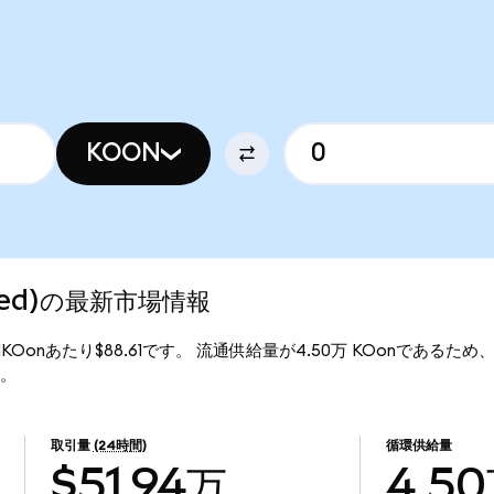
KOON
nized)の最新市場情報
は、1KOonあたり$88.61です。 流通供給量が4.50万 KOonであるため、Co
す。
取引量
(24時間)
循環供給量
$51.94万
4.5