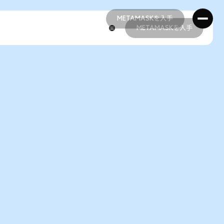
METAMASKを入手
METAMASKを入手
METAMASKを入手
METAMASKを入手