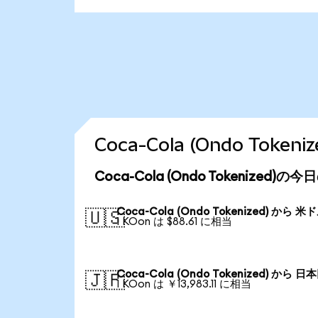
Coca-Cola (Ondo To
Coca-Cola (Ondo Tokenized)
Coca-Cola (Ondo Tokenized) から 米
🇺🇸
1 KOon は $88.61 に相当
Coca-Cola (Ondo Tokenized) から 日
🇯🇵
1 KOon は ￥13,983.11 に相当