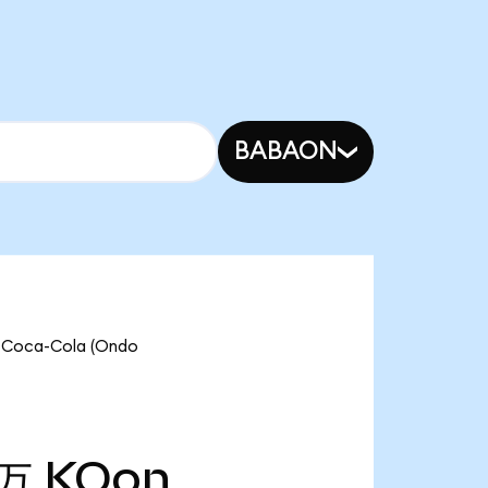
BABAON
ca-Cola (Ondo
0万
KOon