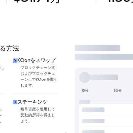
する方法
取引
KOonをスワップ
換し
ブロックチェーン間
およびブロックチェ
ーン上でKOonを取引
します。
15分
30分
ステーキング
ッ
暗号資産を運用して
ン
受動的所得を得まし
し
ょう。