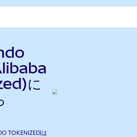
ndo
libaba
zed)に
ら
O TOKENIZED)は