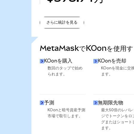
さらに統計を見る
さらに統計を見る
MetaMaskでKOonを使用
KOonを購入
KOonを売却
数回のタップで始め
KOonを現金に交
られます。
ます。
予測
無期限先物
KOonと暗号資産予測
最大50倍のレバレ
市場で取引します。
ジでトークンをロ
グまたはショート
ます。