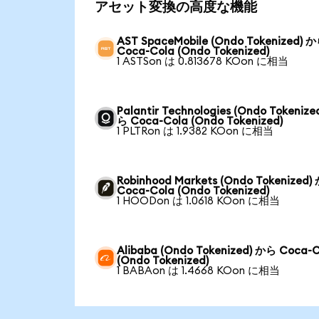
アセット変換の高度な機能
AST SpaceMobile (Ondo Tokenized) 
Coca-Cola (Ondo Tokenized)
1 ASTSon は 0.813678 KOon に相当
Palantir Technologies (Ondo Tokenize
ら Coca-Cola (Ondo Tokenized)
1 PLTRon は 1.9382 KOon に相当
Robinhood Markets (Ondo Tokenized)
Coca-Cola (Ondo Tokenized)
1 HOODon は 1.0618 KOon に相当
Alibaba (Ondo Tokenized) から Coca-
(Ondo Tokenized)
1 BABAon は 1.4668 KOon に相当