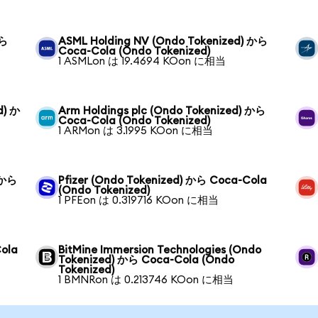
から
ASML Holding NV (Ondo Tokenized) から
Coca-Cola (Ondo Tokenized)
1 ASMLon は 19.4694 KOon に相当
d) か
Arm Holdings plc (Ondo Tokenized) から
Coca-Cola (Ondo Tokenized)
1 ARMon は 3.1995 KOon に相当
 から
Pfizer (Ondo Tokenized) から Coca-Cola
(Ondo Tokenized)
1 PFEon は 0.319716 KOon に相当
Cola
BitMine Immersion Technologies (Ondo
Tokenized) から Coca-Cola (Ondo
Tokenized)
1 BMNRon は 0.213746 KOon に相当