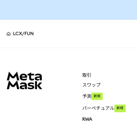
LCX/FUN
MetaMaskサイトフッター
取引
スワップ
予測
新規
パーペチュアル
新規
RWA