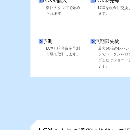
LCXを購入
LCXを売却
数回のタップで始め
LCXを現金に交換
られます。
ます。
予測
無期限先物
LCXと暗号資産予測
最大50倍のレバレ
市場で取引します。
ジでトークンをロ
グまたはショート
ます。