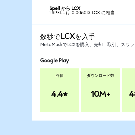
Spell から LCX
1 SPELL は 0.005013 LCX に相当
数秒でLCXを入手
MetaMaskでLCXを購入、売却、取引、ス
Google Play
評価
ダウンロード数
4.4
10M+
4