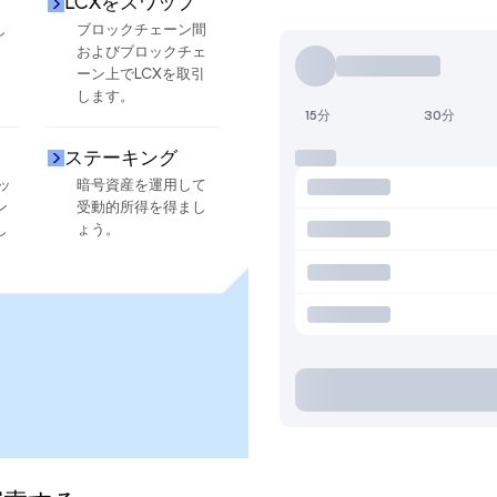
LCXをスワップ
し
ブロックチェーン間
およびブロックチェ
ーン上でLCXを取引
します。
15分
30分
ステーキング
ッ
暗号資産を運用して
ン
受動的所得を得まし
し
ょう。