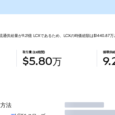
 流通供給量が9.21億 LCXであるため、LCXの時価総額は$1440.8
取引量
(24時間)
循環供
$5.80万
9.
る方法
取引