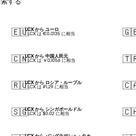
探索する
LCX から ユーロ
🇪🇺
🇬
1 LCX は €0.0135 に相当
LCX から 中国人民元
🇨🇳
🇹
1 LCX は ￥0.1056 に相当
LCX から ロシア・ルーブル
🇷🇺
🇨
1 LCX は ₽1.29 に相当
LCX から シンガポールドル
🇸🇬
🇨
1 LCX は $0.02 に相当