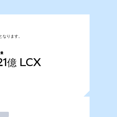
7万となります。
給量
21億
LCX