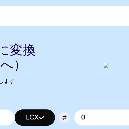
rに変換
Nへ）
当します
LCX