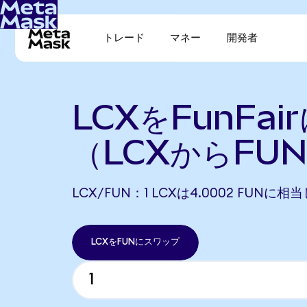
トレード
マネー
開発者
LCXをFunFai
（LCXからFU
LCX/FUN：1 LCXは4.0002 FUNに相
LCXをFUNにスワップ