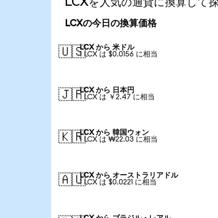
LCXを人気の通貨に換算して
LCXの今日の換算価格
LCX から 米ドル
🇺🇸
1 LCX は $0.0156 に相当
LCX から 日本円
🇯🇵
1 LCX は ￥2.47 に相当
LCX から 韓国ウォン
🇰🇷
1 LCX は ₩22.03 に相当
LCX から オーストラリアドル
🇦🇺
1 LCX は $0.0221 に相当