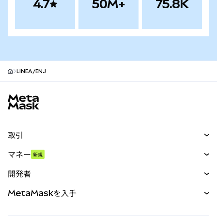
4.7
50M+
75.8K
LINEA/ENJ
MetaMaskサイトフッター
取引
スワップ
マネー
新規
予測
新規
購入
開発者
パーペチュアル
新規
カード
ドキュメントを表示
MetaMaskを入手
RWA
mUSD
新規
ダッシュボード
トランザクションシールド
収益化