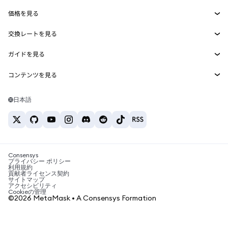
Smart Accounts Kit
Agent Wallet
新規
価格を見る
埋め込みウォレット
Snaps
ビットコインの価格
交換レートを見る
MetaMask Connect
イーサリアムの価格
報酬
新規
BTC→USD
Solanaの価格
ガイドを見る
Snaps
セキュリティ
ETH→USD
BTCの購入
Shiba Inuの価格
USDT→INR
コンテンツを見る
Web3サービス
サポート
ETHの購入
Pepeの価格
ビットコインウォレット
BTC→USDT
SOLの購入
キャリア
Tetherの価格
Solanaウォレット
日本語
BTC→INR
PEPEの購入
お問い合わせ
USDCの価格
おすすめの暗号資産カード
ETH→USDT
USDTの購入
Chanlinkの価格
おすすめのモバイル暗号資産ウォレット
USDT→PHP
USDCの購入
Polymarketとは？
BTC→EUR
SHIBの購入
Consensys
税制関連ニュース
プライバシー ポリシー
利用規約
BNBの購入
貢献者ライセンス契約
暗号資産の購入方法は？
サイトマップ
アクセシビリティ
ビットコインを売るには？
Cookieの管理
©2026 MetaMask • A Consensys Formation