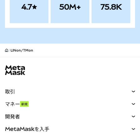
4.7
50M+
75.8K
LINon/TMon
MetaMaskサイトフッター
取引
スワップ
マネー
新規
予測
新規
購入
開発者
パーペチュアル
新規
カード
ドキュメントを表示
MetaMaskを入手
RWA
mUSD
新規
ダッシュボード
トランザクションシールド