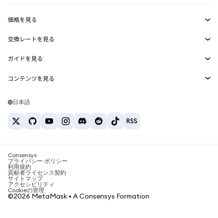
収益化
Smart Accounts Kit
Agent Wallet
新規
価格を見る
埋め込みウォレット
Snaps
ビットコインの価格
交換レートを見る
MetaMask Connect
イーサリアムの価格
報酬
新規
BTC→USD
Solanaの価格
ガイドを見る
Snaps
セキュリティ
ETH→USD
BTCの購入
Shiba Inuの価格
USDT→INR
コンテンツを見る
Web3サービス
サポート
ETHの購入
Pepeの価格
ビットコインウォレット
BTC→USDT
SOLの購入
キャリア
Tetherの価格
Solanaウォレット
日本語
BTC→INR
PEPEの購入
お問い合わせ
USDCの価格
おすすめの暗号資産カード
ETH→USDT
USDTの購入
Chanlinkの価格
おすすめのモバイル暗号資産ウォレット
USDT→PHP
USDCの購入
Polymarketとは？
BTC→EUR
SHIBの購入
Consensys
税制関連ニュース
プライバシー ポリシー
利用規約
BNBの購入
貢献者ライセンス契約
暗号資産の購入方法は？
サイトマップ
アクセシビリティ
ビットコインを売るには？
Cookieの管理
©2026 MetaMask • A Consensys Formation