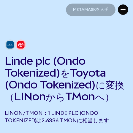
METAMASKを入手
METAMASKを入手
Linde plc (Ondo
Tokenized)をToyota
(Ondo Tokenized)に変換
（LINonからTMonへ）
LINON/TMON：1 LINDE PLC (ONDO
TOKENIZED)は2.6336 TMONに相当します