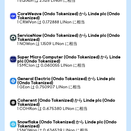
1 EQIXon は 2.1125 LINon に相当
CoreWeave (Ondo Tokenized) から Linde plc (Ondo
Tokenized)
1 CRWVon は 0.172888 LINon に相当
ServiceNow (Ondo Tokenized) から Linde plc (Ondo
Tokenized)
1 NOWon は 1.1509 LINon に相当
Super Micro Computer (Ondo Tokenized) から Linde
plc (Ondo Tokenized)
1 SMCIon は 0.060055 LINon に相当
General Electric (Ondo Tokenized) から Linde plc
(Ondo Tokenized)
1 GEon は 0.750907 LINon に相当
Coherent (Ondo Tokenized) から Linde plc (Ondo
Tokenized)
1 COHRon は 0.675380 LINon に相当
Snowflake (Ondo Tokenized) から Linde plc (Ondo
Tokenized)
1 SNOWon は 0.636539 LINon に相当