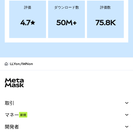
評価
ダウンロード数
評価数
4.7
50M+
75.8K
LLYon/IWNon
MetaMaskサイトフッター
取引
スワップ
マネー
新規
予測
新規
購入
開発者
パーペチュアル
新規
カード
ドキュメントを表示