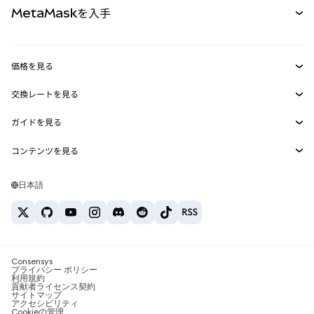
MetaMaskを入手
RWA
mUSD
新規
ダッシュボード
トランザクションシールド
収益化
Smart Accounts Kit
Agent Wallet
新規
価格を見る
埋め込みウォレット
Snaps
ビットコインの価格
交換レートを見る
MetaMask Connect
イーサリアムの価格
報酬
新規
BTC→USD
Solanaの価格
ガイドを見る
Snaps
セキュリティ
ETH→USD
BTCの購入
Shiba Inuの価格
USDT→INR
コンテンツを見る
Web3サービス
サポート
ETHの購入
Pepeの価格
ビットコインウォレット
BTC→USDT
SOLの購入
キャリア
Tetherの価格
Solanaウォレット
日本語
BTC→INR
PEPEの購入
お問い合わせ
USDCの価格
おすすめの暗号資産カード
ETH→USDT
USDTの購入
Chanlinkの価格
おすすめのモバイル暗号資産ウォレット
USDT→PHP
USDCの購入
Polymarketとは？
BTC→EUR
SHIBの購入
Consensys
税制関連ニュース
プライバシー ポリシー
利用規約
BNBの購入
貢献者ライセンス契約
暗号資産の購入方法は？
サイトマップ
アクセシビリティ
ビットコインを売るには？
Cookieの管理