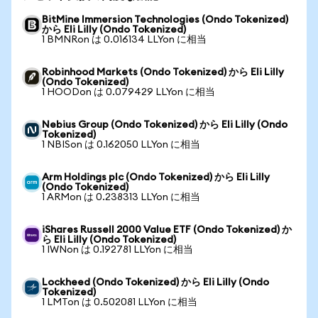
BitMine Immersion Technologies (Ondo Tokenized)
から Eli Lilly (Ondo Tokenized)
1 BMNRon は 0.016134 LLYon に相当
Robinhood Markets (Ondo Tokenized) から Eli Lilly
(Ondo Tokenized)
1 HOODon は 0.079429 LLYon に相当
Nebius Group (Ondo Tokenized) から Eli Lilly (Ondo
Tokenized)
1 NBISon は 0.162050 LLYon に相当
Arm Holdings plc (Ondo Tokenized) から Eli Lilly
(Ondo Tokenized)
1 ARMon は 0.238313 LLYon に相当
iShares Russell 2000 Value ETF (Ondo Tokenized) か
ら Eli Lilly (Ondo Tokenized)
1 IWNon は 0.192781 LLYon に相当
Lockheed (Ondo Tokenized) から Eli Lilly (Ondo
Tokenized)
1 LMTon は 0.502081 LLYon に相当