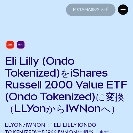
METAMASKを入手
METAMASKを入手
Eli Lilly (Ondo
Tokenized)をiShares
Russell 2000 Value ETF
(Ondo Tokenized)に変換
（LLYonからIWNonへ）
LLYON/IWNON：1 ELI LILLY (ONDO
TOKENIZED)は5.1966 IWNONに相当します