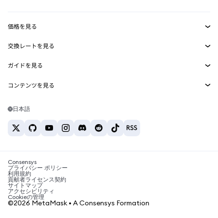
収益化
Smart Accounts Kit
Agent Wallet
新規
価格を見る
埋め込みウォレット
Snaps
ビットコインの価格
交換レートを見る
MetaMask Connect
イーサリアムの価格
報酬
新規
BTC→USD
Solanaの価格
ガイドを見る
Snaps
セキュリティ
ETH→USD
BTCの購入
Shiba Inuの価格
USDT→INR
コンテンツを見る
Web3サービス
サポート
ETHの購入
Pepeの価格
ビットコインウォレット
BTC→USDT
SOLの購入
キャリア
Tetherの価格
Solanaウォレット
日本語
BTC→INR
PEPEの購入
お問い合わせ
USDCの価格
おすすめの暗号資産カード
ETH→USDT
USDTの購入
Chanlinkの価格
おすすめのモバイル暗号資産ウォレット
USDT→PHP
USDCの購入
Polymarketとは？
BTC→EUR
SHIBの購入
Consensys
税制関連ニュース
プライバシー ポリシー
利用規約
BNBの購入
貢献者ライセンス契約
暗号資産の購入方法は？
サイトマップ
アクセシビリティ
ビットコインを売るには？
Cookieの管理
©2026 MetaMask • A Consensys Formation