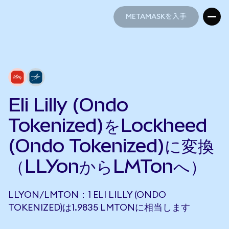
METAMASKを入手
METAMASKを入手
Eli Lilly (Ondo
Tokenized)をLockheed
(Ondo Tokenized)に変換
（LLYonからLMTonへ）
LLYON/LMTON：1 ELI LILLY (ONDO
TOKENIZED)は1.9835 LMTONに相当します