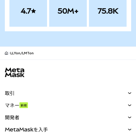
4.7
50M+
75.8K
LLYon/LMTon
MetaMaskサイトフッター
取引
スワップ
マネー
新規
予測
新規
購入
開発者
パーペチュアル
新規
カード
ドキュメントを表示
MetaMaskを入手
RWA
mUSD
新規
ダッシュボード
トランザクションシールド