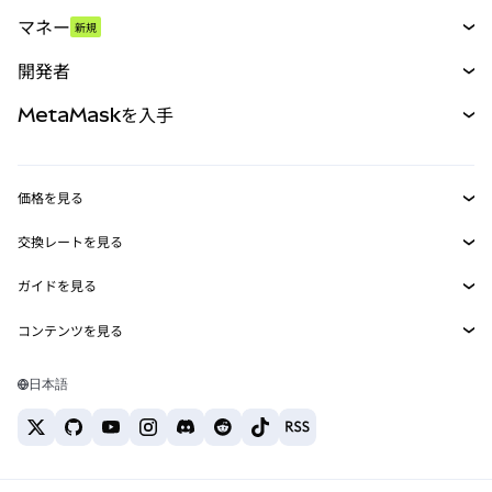
スワップ
マネー
新規
予測
新規
購入
開発者
パーペチュアル
新規
カード
ドキュメントを表示
MetaMaskを入手
RWA
mUSD
新規
ダッシュボード
トランザクションシールド
収益化
Smart Accounts Kit
Agent Wallet
新規
価格を見る
埋め込みウォレット
Snaps
ビットコインの価格
交換レートを見る
MetaMask Connect
イーサリアムの価格
報酬
新規
BTC→USD
Solanaの価格
ガイドを見る
Snaps
セキュリティ
ETH→USD
BTCの購入
Shiba Inuの価格
USDT→INR
コンテンツを見る
Web3サービス
サポート
ETHの購入
Pepeの価格
ビットコインウォレット
BTC→USDT
SOLの購入
キャリア
Tetherの価格
Solanaウォレット
日本語
BTC→INR
PEPEの購入
お問い合わせ
USDCの価格
おすすめの暗号資産カード
ETH→USDT
USDTの購入
Chanlinkの価格
おすすめのモバイル暗号資産ウォレット
USDT→PHP
USDCの購入
Polymarketとは？