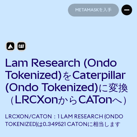
METAMASKを入手
METAMASKを入手
Lam Research (Ondo
Tokenized)をCaterpillar
(Ondo Tokenized)に変換
（LRCXonからCATonへ）
LRCXON/CATON：1 LAM RESEARCH (ONDO
TOKENIZED)は0.349521 CATONに相当します