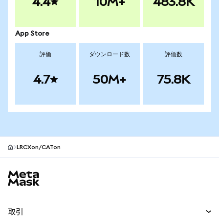
4.4
10M+
483.8K
App Store
評価
ダウンロード数
評価数
4.7
50M+
75.8K
LRCXon/CATon
MetaMaskサイトフッター
取引