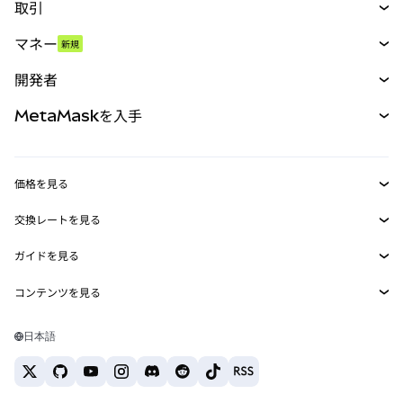
取引
スワップ
マネー
新規
予測
新規
購入
開発者
パーペチュアル
新規
カード
ドキュメントを表示
MetaMaskを入手
RWA
mUSD
新規
ダッシュボード
トランザクションシールド
収益化
Smart Accounts Kit
Agent Wallet
新規
価格を見る
埋め込みウォレット
Snaps
ビットコインの価格
交換レートを見る
MetaMask Connect
イーサリアムの価格
報酬
新規
BTC→USD
Solanaの価格
ガイドを見る
Snaps
セキュリティ
ETH→USD
BTCの購入
Shiba Inuの価格
USDT→INR
コンテンツを見る
Web3サービス
サポート
ETHの購入
Pepeの価格
ビットコインウォレット
BTC→USDT
SOLの購入
キャリア
Tetherの価格
Solanaウォレット
日本語
BTC→INR
PEPEの購入
お問い合わせ
USDCの価格
おすすめの暗号資産カード
ETH→USDT
USDTの購入
Chanlinkの価格
おすすめのモバイル暗号資産ウォレット
USDT→PHP