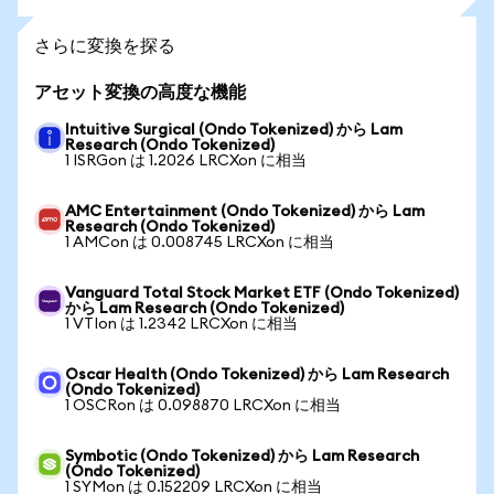
さらに変換を探る
アセット変換の高度な機能
Intuitive Surgical (Ondo Tokenized) から Lam
Research (Ondo Tokenized)
1 ISRGon は 1.2026 LRCXon に相当
AMC Entertainment (Ondo Tokenized) から Lam
Research (Ondo Tokenized)
1 AMCon は 0.008745 LRCXon に相当
Vanguard Total Stock Market ETF (Ondo Tokenized)
から Lam Research (Ondo Tokenized)
1 VTIon は 1.2342 LRCXon に相当
Oscar Health (Ondo Tokenized) から Lam Research
(Ondo Tokenized)
1 OSCRon は 0.098870 LRCXon に相当
Symbotic (Ondo Tokenized) から Lam Research
(Ondo Tokenized)
1 SYMon は 0.152209 LRCXon に相当