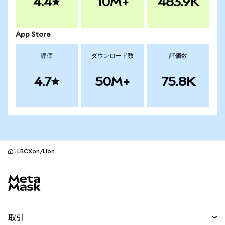
4.4
10M+
483.9K
App Store
評価
ダウンロード数
評価数
4.7
50M+
75.8K
LRCXon/LIon
MetaMaskサイトフッター
取引