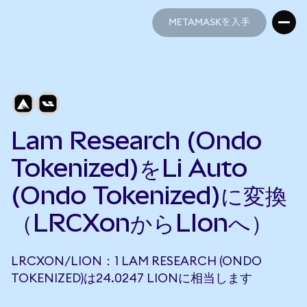
METAMASKを入手
METAMASKを入手
Lam Research (Ondo
Tokenized)をLi Auto
(Ondo Tokenized)に変換
（LRCXonからLIonへ）
LRCXON/LION：1 LAM RESEARCH (ONDO
TOKENIZED)は24.0247 LIONに相当します