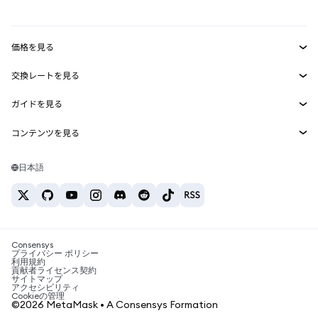
mUSD
新規
ダッシュボード
トランザクションシールド
収益化
Smart Accounts Kit
Agent Wallet
新規
価格を見る
埋め込みウォレット
Snaps
ビットコインの価格
交換レートを見る
MetaMask Connect
イーサリアムの価格
報酬
新規
BTC→USD
Solanaの価格
ガイドを見る
Snaps
セキュリティ
ETH→USD
BTCの購入
Shiba Inuの価格
USDT→INR
コンテンツを見る
Web3サービス
サポート
ETHの購入
Pepeの価格
ビットコインウォレット
BTC→USDT
SOLの購入
キャリア
Tetherの価格
Solanaウォレット
日本語
BTC→INR
PEPEの購入
お問い合わせ
USDCの価格
おすすめの暗号資産カード
ETH→USDT
USDTの購入
Chanlinkの価格
おすすめのモバイル暗号資産ウォレット
USDT→PHP
USDCの購入
Polymarketとは？
BTC→EUR
SHIBの購入
Consensys
税制関連ニュース
プライバシー ポリシー
利用規約
BNBの購入
貢献者ライセンス契約
暗号資産の購入方法は？
サイトマップ
アクセシビリティ
ビットコインを売るには？
Cookieの管理
©2026 MetaMask • A Consensys Formation