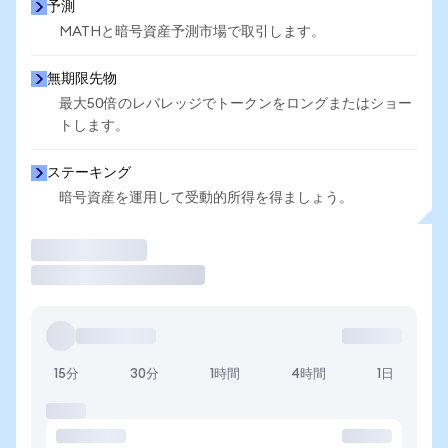
予測
MATHと暗号資産予測市場で取引します。
無期限先物
最大50倍のレバレッジでトークンをロングまたはショー
トします。
ステーキング
暗号資産を運用して受動的所得を得ましょう。
取引
15分
30分
1時間
4時間
1日