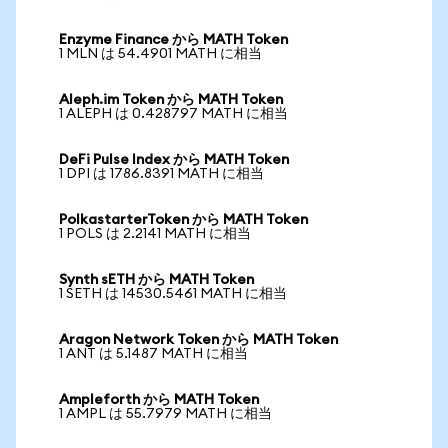
Enzyme Finance から MATH Token
1 MLN は 54.4901 MATH に相当
Aleph.im Token から MATH Token
1 ALEPH は 0.428797 MATH に相当
DeFi Pulse Index から MATH Token
1 DPI は 1786.8391 MATH に相当
PolkastarterToken から MATH Token
1 POLS は 2.2141 MATH に相当
Synth sETH から MATH Token
1 SETH は 14530.5461 MATH に相当
Aragon Network Token から MATH Token
1 ANT は 5.1487 MATH に相当
Ampleforth から MATH Token
1 AMPL は 55.7979 MATH に相当