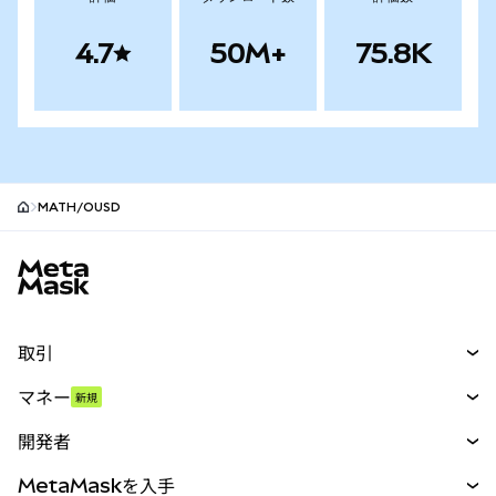
4.7
50M+
75.8K
MATH/OUSD
MetaMaskサイトフッター
取引
スワップ
マネー
新規
予測
新規
購入
開発者
パーペチュアル
新規
カード
ドキュメントを表示
MetaMaskを入手
RWA