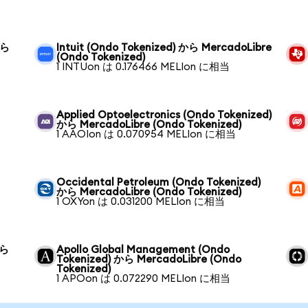
から
Intuit (Ondo Tokenized) から MercadoLibre
(Ondo Tokenized)
1 INTUon は 0.176466 MELIon に相当
Applied Optoelectronics (Ondo Tokenized)
から MercadoLibre (Ondo Tokenized)
1 AAOIon は 0.070954 MELIon に相当
Occidental Petroleum (Ondo Tokenized)
から MercadoLibre (Ondo Tokenized)
1 OXYon は 0.031200 MELIon に相当
から
Apollo Global Management (Ondo
Tokenized) から MercadoLibre (Ondo
Tokenized)
1 APOon は 0.072290 MELIon に相当