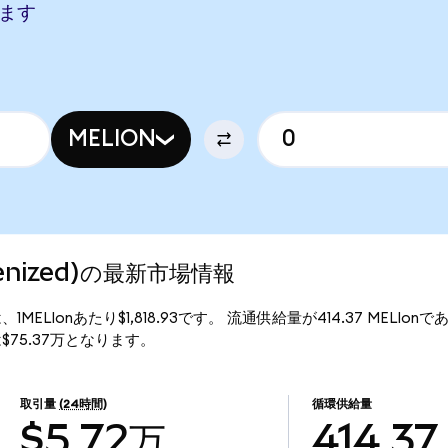
します
MELION
okenized)の最新市場情報
価格は、1MELIonあたり$1,818.93です。 流通供給量が414.37 MELIo
総額は$75.37万となります。
取引量
(24時間)
循環供給量
$5.72万
414.37