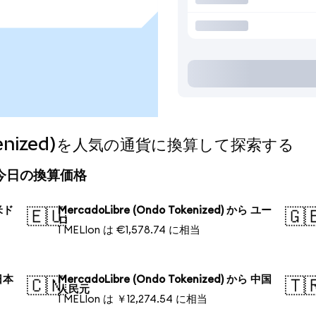
 Tokenized)を人気の通貨に換算して探索する
ed)の今日の換算価格
 米ド
MercadoLibre (Ondo Tokenized) から ユー
🇪🇺
🇬
ロ
1 MELIon は €1,578.74 に相当
 日本
MercadoLibre (Ondo Tokenized) から 中国
🇨🇳
🇹
人民元
1 MELIon は ￥12,274.54 に相当