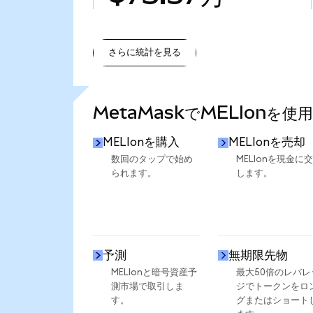
さらに統計を見る
さらに統計を見る
MetaMaskでMELIonを使
MELIonを購入
MELIonを売却
数回のタップで始め
MELIonを現金に
られます。
します。
予測
無期限先物
MELIonと暗号資産予
最大50倍のレバレ
測市場で取引しま
ジでトークンをロ
す。
グまたはショート