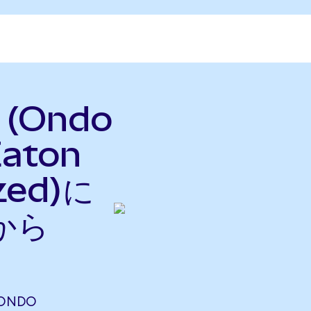
 (Ondo
Eaton
zed)に
から
(ONDO