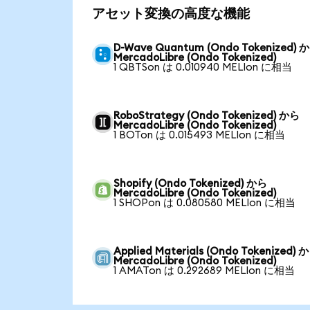
アセット変換の高度な機能
D-Wave Quantum (Ondo Tokenized) 
MercadoLibre (Ondo Tokenized)
1 QBTSon は 0.010940 MELIon に相当
RoboStrategy (Ondo Tokenized) から
MercadoLibre (Ondo Tokenized)
1 BOTon は 0.015493 MELIon に相当
Shopify (Ondo Tokenized) から
MercadoLibre (Ondo Tokenized)
1 SHOPon は 0.080580 MELIon に相当
Applied Materials (Ondo Tokenized) 
MercadoLibre (Ondo Tokenized)
1 AMATon は 0.292689 MELIon に相当