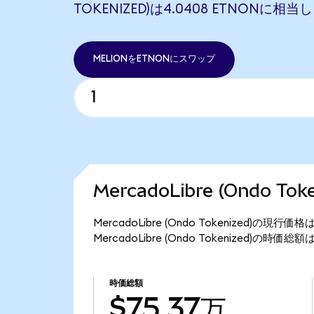
TOKENIZED)は4.0408 ETNONに相当
MELIONをETNONにスワップ
MercadoLibre (Ondo T
MercadoLibre (Ondo Tokenized)の現行
MercadoLibre (Ondo Tokenized)の時価
時価総額
$75.37万