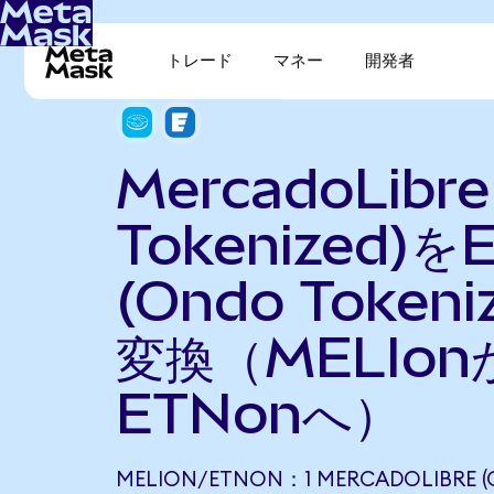
トレード
マネー
開発者
MercadoLibre
Tokenized)を
(Ondo Tokeni
変換（MELIon
ETNonへ）
MELION/ETNON：1 MERCADOLIBRE 