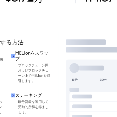
用する方法
取引
MELIonをスワッ
プ
交換
ブロックチェーン間
およびブロックチェ
ーン上でMELIonを取
15分
30分
引します。
ステーキング
ッ
暗号資産を運用して
ン
受動的所得を得まし
し
ょう。