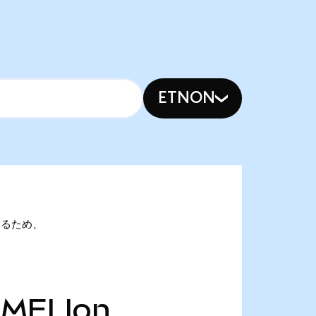
ETNON
nであるため、
MELIon