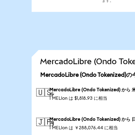
ます。
MercadoLibre (Ondo
MercadoLibre (Ondo Tokeniz
MercadoLibre (Ondo Tokenized) から
🇺🇸
ル
1 MELIon は $1,818.93 に相当
MercadoLibre (Ondo Tokenized) から
🇯🇵
円
1 MELIon は ￥288,076.44 に相当