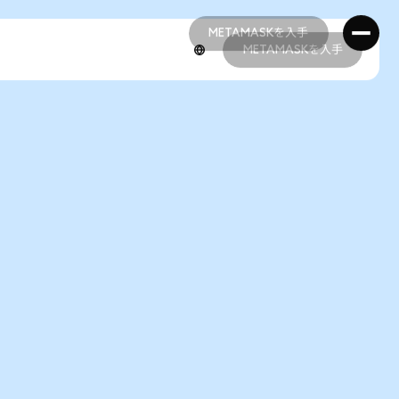
METAMASKを入手
METAMASKを入手
METAMASKを入手
METAMASKを入手