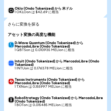
Oklo (Ondo Tokenized) から 米ドル
1 OKLOon は $42.69 に相当
さらに変換を探る
アセット変換の高度な機能
D-Wave Quantum (Ondo Tokenized) から
MercadoLibre (Ondo Tokenized)
1 QBTSon は 0.010935 MELIon に相当
Intuit (Ondo Tokenized) から MercadoLibre (Ondo
Tokenized)
1 INTUon は 0.176378 MELIon に相当
Texas Instruments (Ondo Tokenized) から
MercadoLibre (Ondo Tokenized)
1 TXNon は 0.155997 MELIon に相当
RoboStrategy (Ondo Tokenized) から MercadoLibre
(Ondo Tokenized)
1 BOTon は 0.015485 MELIon に相当