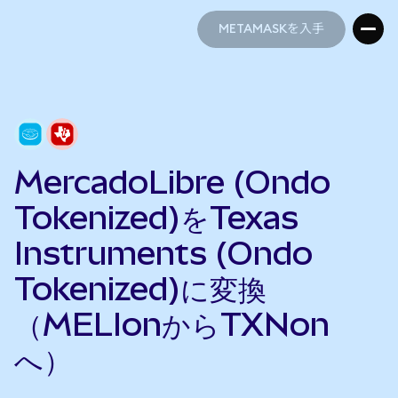
METAMASKを入手
METAMASKを入手
MercadoLibre (Ondo
Tokenized)をTexas
Instruments (Ondo
Tokenized)に変換
（MELIonからTXNon
へ）