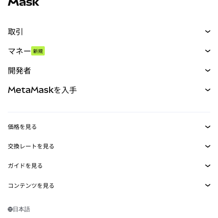
取引
スワップ
マネー
新規
予測
新規
購入
開発者
パーペチュアル
新規
カード
ドキュメントを表示
MetaMaskを入手
RWA
mUSD
新規
ダッシュボード
トランザクションシールド
収益化
Smart Accounts Kit
Agent Wallet
新規
価格を見る
埋め込みウォレット
Snaps
ビットコインの価格
交換レートを見る
MetaMask Connect
イーサリアムの価格
報酬
新規
BTC→USD
Solanaの価格
ガイドを見る
Snaps
セキュリティ
ETH→USD
BTCの購入
Shiba Inuの価格
USDT→INR
コンテンツを見る
Web3サービス
サポート
ETHの購入
Pepeの価格
ビットコインウォレット
BTC→USDT
SOLの購入
キャリア
Tetherの価格
Solanaウォレット
日本語
BTC→INR