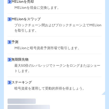
MELIonを売却
MELIonを現金に交換します。
MELIonをスワップ
ブロックチェーン間およびブロックチェーン上でMELIon
を取引します。
予測
MELIonと暗号資産予測市場で取引します。
無期限先物
最大50倍のレバレッジでトークンをロングまたはショー
トします。
ステーキング
暗号資産を運用して受動的所得を得ましょう。
取引