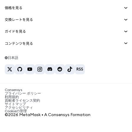
Smart Accounts Kit
Agent Wallet
新規
価格を見る
埋め込みウォレット
Snaps
ビットコインの価格
交換レートを見る
MetaMask Connect
イーサリアムの価格
報酬
新規
BTC→USD
Solanaの価格
ガイドを見る
Snaps
セキュリティ
ETH→USD
BTCの購入
Shiba Inuの価格
USDT→INR
コンテンツを見る
Web3サービス
サポート
ETHの購入
Pepeの価格
ビットコインウォレット
BTC→USDT
SOLの購入
キャリア
Tetherの価格
Solanaウォレット
日本語
BTC→INR
PEPEの購入
お問い合わせ
USDCの価格
おすすめの暗号資産カード
ETH→USDT
USDTの購入
Chanlinkの価格
おすすめのモバイル暗号資産ウォレット
USDT→PHP
USDCの購入
Polymarketとは？
BTC→EUR
SHIBの購入
Consensys
税制関連ニュース
プライバシー ポリシー
利用規約
BNBの購入
貢献者ライセンス契約
暗号資産の購入方法は？
サイトマップ
アクセシビリティ
ビットコインを売るには？
Cookieの管理
©2026 MetaMask • A Consensys Formation