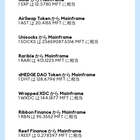
Solar から Mainframe
1 SXP は 12.3780 MFT に相当
AirSwap Token から Mainframe
1 AST は 20.4155 MFT に相当
Unisocks から Mainframe
1 SOCKS は 23659087.5316 MFT に相当
Rarible から Mainframe
1 RARI は 413.1223 MFT に相当
dHEDGE DAO Token から Mainframe
1 DHT は 128.6796 MFT に相当
Wrapped XDC から Mainframe
1 WXDC は 144.1877 MFT に相当
Ribbon Finance から Mainframe
1 RBN は 95.3552 MFT に相当
Reef Finance から Mainframe
1 REEF は 0.278397 MFT に相当