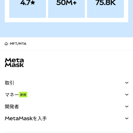
4.7
50M+
75.8K
MFT/MTA
MetaMaskサイトフッター
取引
スワップ
マネー
新規
予測
新規
購入
開発者
パーペチュアル
新規
カード
ドキュメントを表示
MetaMaskを入手
RWA
mUSD
新規
ダッシュボード
トランザクションシールド
収益化