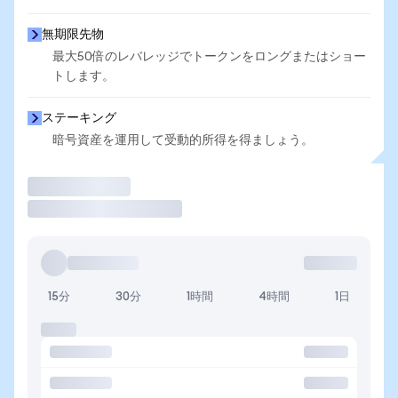
無期限先物
最大50倍のレバレッジでトークンをロングまたはショー
トします。
ステーキング
暗号資産を運用して受動的所得を得ましょう。
取引
15分
30分
1時間
4時間
1日