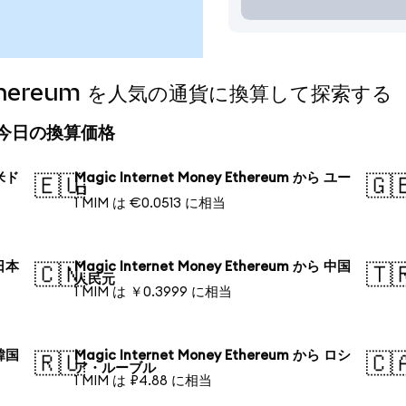
ey Ethereum を人気の通貨に換算して探索する
um の今日の換算価格
 米ド
Magic Internet Money Ethereum から ユー
🇪🇺
🇬
ロ
1 MIM は €0.0513 に相当
 日本
Magic Internet Money Ethereum から 中国
🇨🇳
🇹
人民元
1 MIM は ￥0.3999 に相当
 韓国
Magic Internet Money Ethereum から ロシ
🇷🇺
🇨
ア・ルーブル
1 MIM は ₽4.88 に相当