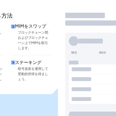
る方法
取引
MIMをスワップ
し
ブロックチェーン間
およびブロックチェ
ーン上でMIMを取引
します。
15分
30分
ステーキング
ッ
暗号資産を運用して
ン
受動的所得を得まし
し
ょう。