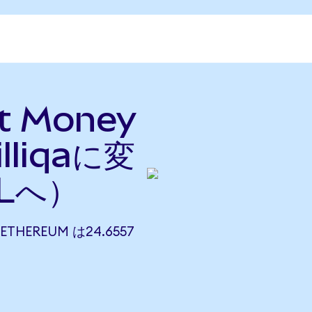
et Money
lliqaに変
Lへ）
 ETHEREUM は24.6557