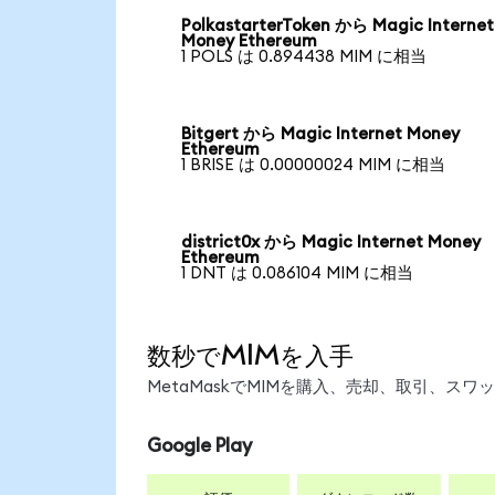
PolkastarterToken から Magic Internet
Money Ethereum
1 POLS は 0.894438 MIM に相当
Bitgert から Magic Internet Money
Ethereum
1 BRISE は 0.00000024 MIM に相当
district0x から Magic Internet Money
Ethereum
1 DNT は 0.086104 MIM に相当
数秒でMIMを入手
MetaMaskでMIMを購入、売却、取引、ス
Google Play