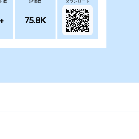
ド数
評価数
ダウンロード
+
75.8K