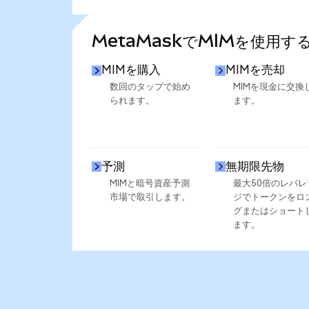
さらに統計を見る
MetaMaskでMIMを使用す
MIMを購入
MIMを売却
数回のタップで始め
MIMを現金に交換
られます。
ます。
予測
無期限先物
MIMと暗号資産予測
最大50倍のレバレ
市場で取引します。
ジでトークンをロ
グまたはショート
ます。