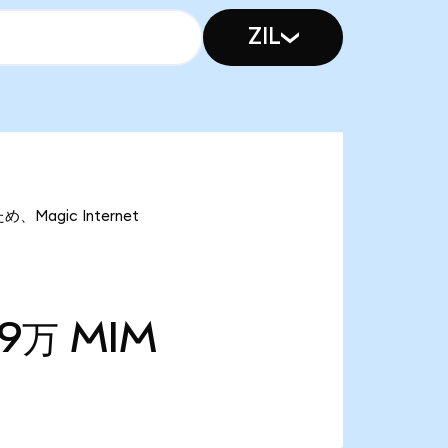
ZIL
、Magic Internet
19万
MIM