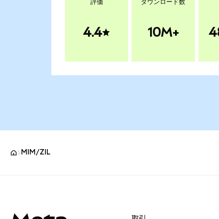
評価
ダウンロード数
4.4
10M+
4
MIM/ZIL
MetaMaskサイトフッター
取引