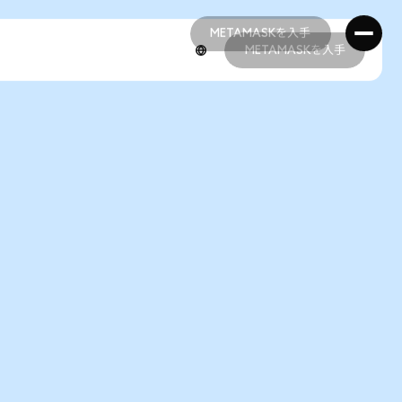
METAMASKを入手
METAMASKを入手
METAMASKを入手
METAMASKを入手