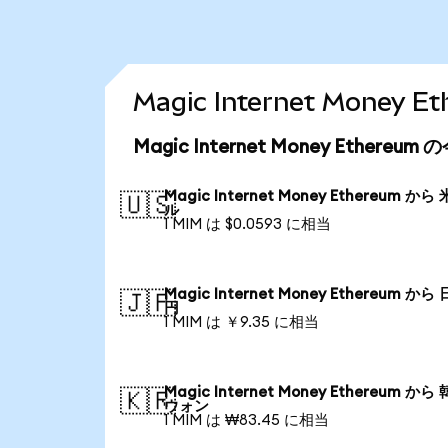
Magic Internet Mon
Magic Internet Money Ethere
Magic Internet Money Ethereum から
🇺🇸
ル
1 MIM は $0.0593 に相当
Magic Internet Money Ethereum から
🇯🇵
円
1 MIM は ￥9.35 に相当
Magic Internet Money Ethereum から
🇰🇷
ウォン
1 MIM は ₩83.45 に相当