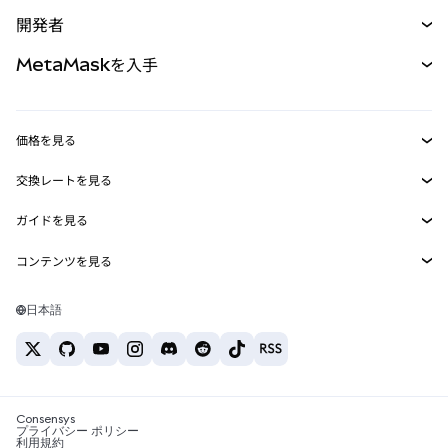
予測
新規
購入
開発者
パーペチュアル
新規
カード
ドキュメントを表示
MetaMaskを入手
RWA
mUSD
新規
ダッシュボード
トランザクションシールド
収益化
Smart Accounts Kit
Agent Wallet
新規
価格を見る
埋め込みウォレット
Snaps
ビットコインの価格
交換レートを見る
MetaMask Connect
イーサリアムの価格
報酬
新規
BTC→USD
Solanaの価格
ガイドを見る
Snaps
セキュリティ
ETH→USD
BTCの購入
Shiba Inuの価格
USDT→INR
コンテンツを見る
Web3サービス
サポート
ETHの購入
Pepeの価格
ビットコインウォレット
BTC→USDT
SOLの購入
キャリア
Tetherの価格
Solanaウォレット
日本語
BTC→INR
PEPEの購入
お問い合わせ
USDCの価格
おすすめの暗号資産カード
ETH→USDT
USDTの購入
Chanlinkの価格
おすすめのモバイル暗号資産ウォレット
USDT→PHP
USDCの購入
Polymarketとは？
BTC→EUR
SHIBの購入
Consensys
税制関連ニュース
プライバシー ポリシー
利用規約