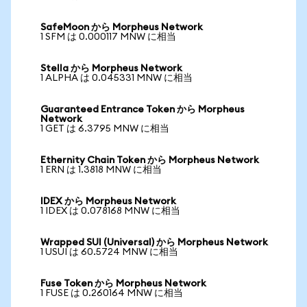
SafeMoon から Morpheus Network
1 SFM は 0.000117 MNW に相当
Stella から Morpheus Network
1 ALPHA は 0.045331 MNW に相当
Guaranteed Entrance Token から Morpheus
Network
1 GET は 6.3795 MNW に相当
Ethernity Chain Token から Morpheus Network
1 ERN は 1.3818 MNW に相当
IDEX から Morpheus Network
1 IDEX は 0.078168 MNW に相当
Wrapped SUI (Universal) から Morpheus Network
1 USUI は 60.5724 MNW に相当
Fuse Token から Morpheus Network
1 FUSE は 0.260164 MNW に相当