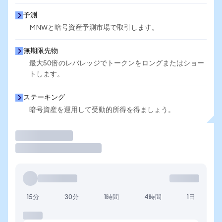
予測
MNWと暗号資産予測市場で取引します。
無期限先物
最大50倍のレバレッジでトークンをロングまたはショー
トします。
ステーキング
暗号資産を運用して受動的所得を得ましょう。
取引
15分
30分
1時間
4時間
1日