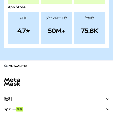
App Store
評価
ダウンロード数
評価数
4.7
50M+
75.8K
MNW/ALPHA
MetaMaskサイトフッター
取引
スワップ
マネー
新規