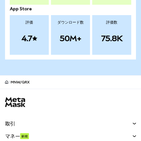
App Store
評価
ダウンロード数
評価数
4.7
50M+
75.8K
MNW/QRX
MetaMaskサイトフッター
取引
スワップ
マネー
新規