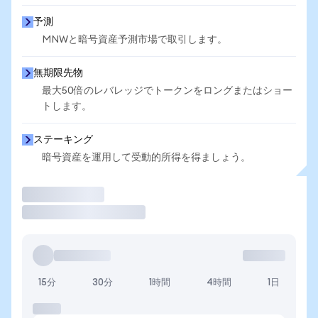
予測
MNWと暗号資産予測市場で取引します。
無期限先物
最大50倍のレバレッジでトークンをロングまたはショー
トします。
ステーキング
暗号資産を運用して受動的所得を得ましょう。
取引
15分
30分
1時間
4時間
1日