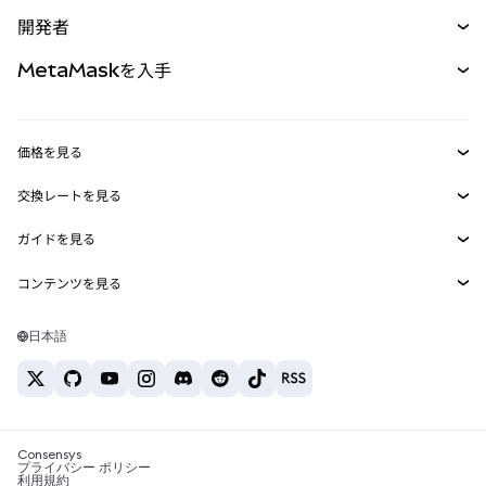
予測
新規
購入
開発者
パーペチュアル
新規
カード
ドキュメントを表示
MetaMaskを入手
RWA
mUSD
新規
ダッシュボード
トランザクションシールド
収益化
Smart Accounts Kit
Agent Wallet
新規
価格を見る
埋め込みウォレット
Snaps
ビットコインの価格
交換レートを見る
MetaMask Connect
イーサリアムの価格
報酬
新規
BTC→USD
Solanaの価格
ガイドを見る
Snaps
セキュリティ
ETH→USD
BTCの購入
Shiba Inuの価格
USDT→INR
コンテンツを見る
Web3サービス
サポート
ETHの購入
Pepeの価格
ビットコインウォレット
BTC→USDT
SOLの購入
キャリア
Tetherの価格
Solanaウォレット
日本語
BTC→INR
PEPEの購入
お問い合わせ
USDCの価格
おすすめの暗号資産カード
ETH→USDT
USDTの購入
Chanlinkの価格
おすすめのモバイル暗号資産ウォレット
USDT→PHP
USDCの購入
Polymarketとは？
BTC→EUR
SHIBの購入
Consensys
税制関連ニュース
プライバシー ポリシー
利用規約