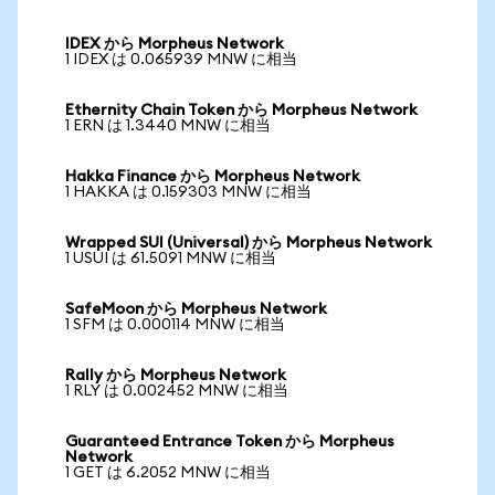
IDEX から Morpheus Network
1 IDEX は 0.065939 MNW に相当
Ethernity Chain Token から Morpheus Network
1 ERN は 1.3440 MNW に相当
Hakka Finance から Morpheus Network
1 HAKKA は 0.159303 MNW に相当
Wrapped SUI (Universal) から Morpheus Network
1 USUI は 61.5091 MNW に相当
SafeMoon から Morpheus Network
1 SFM は 0.000114 MNW に相当
Rally から Morpheus Network
1 RLY は 0.002452 MNW に相当
Guaranteed Entrance Token から Morpheus
Network
1 GET は 6.2052 MNW に相当