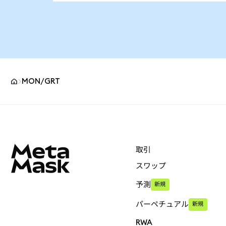
MON/GRT
MetaMaskサイトフッター
取引
スワップ
予測
新規
パーペチュアル
新規
RWA