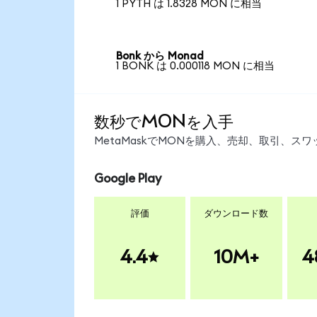
1 PYTH は 1.8328 MON に相当
Bonk から Monad
1 BONK は 0.000118 MON に相当
数秒でMONを入手
MetaMaskでMONを購入、売却、取引、
Google Play
評価
ダウンロード数
4.4
10M+
4