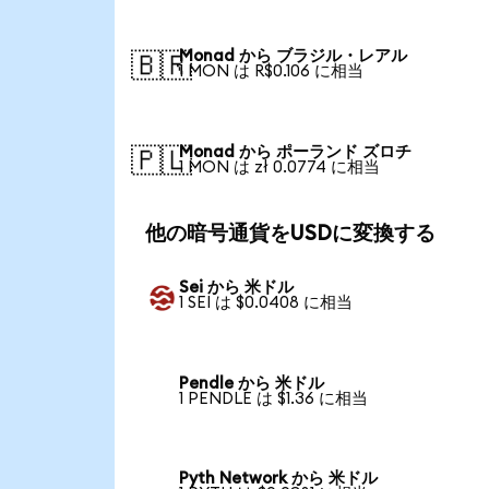
Monad から ブラジル・レアル
🇧🇷
1 MON は R$0.106 に相当
Monad から ポーランド ズロチ
🇵🇱
1 MON は zł 0.0774 に相当
他の暗号通貨をUSDに変換する
Sei から 米ドル
1 SEI は $0.0408 に相当
Pendle から 米ドル
1 PENDLE は $1.36 に相当
Pyth Network から 米ドル