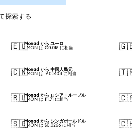
して探索する
Monad から ユーロ
🇪🇺
🇬
1 MON は €0.018 に相当
Monad から 中国人民元
🇨🇳
🇹
1 MON は ￥0.1404 に相当
Monad から ロシア・ルーブル
🇷🇺
🇨
1 MON は ₽1.71 に相当
Monad から シンガポールドル
🇸🇬
🇨
1 MON は $0.0266 に相当