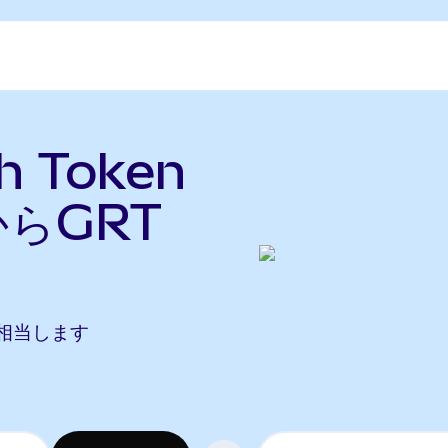
 Token
らGRT
Tに相当します