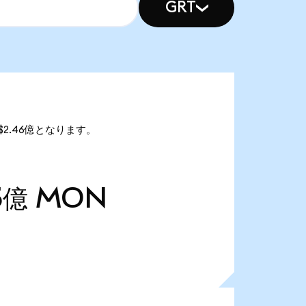
GRT
$2.46億となります。
5億
MON