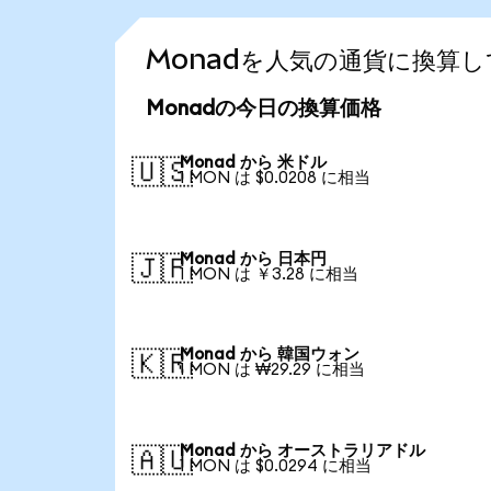
Monadを人気の通貨に換算
Monadの今日の換算価格
Monad から 米ドル
🇺🇸
1 MON は $0.0208 に相当
Monad から 日本円
🇯🇵
1 MON は ￥3.28 に相当
Monad から 韓国ウォン
🇰🇷
1 MON は ₩29.29 に相当
Monad から オーストラリアドル
🇦🇺
1 MON は $0.0294 に相当