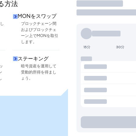
る方法
取引
MONをスワップ
換し
ブロックチェーン間
およびブロックチェ
ーン上でMONを取引
します。
15分
30分
ステーキング
ッ
暗号資産を運用して
ン
受動的所得を得まし
し
ょう。