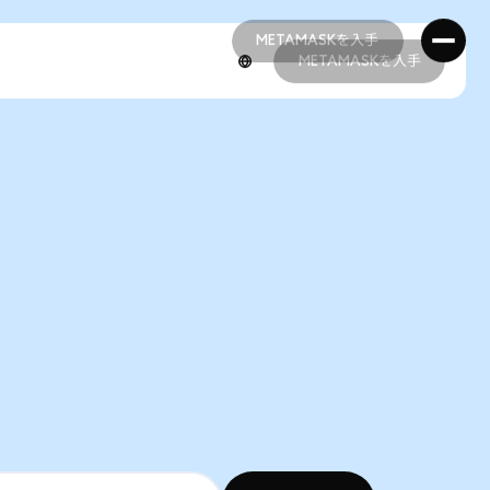
METAMASKを入手
METAMASKを入手
METAMASKを入手
METAMASKを入手