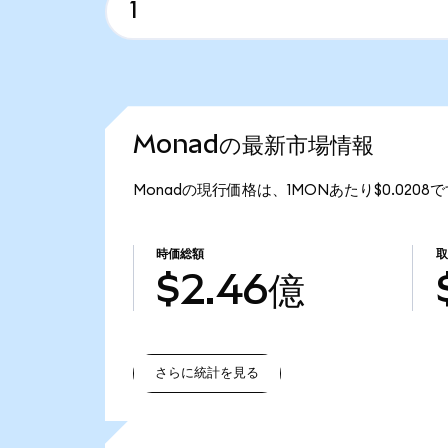
Monadの最新市場情報
Monadの現行価格は、1MONあたり$0.0208
時価総額
取
$2.46億
さらに統計を見る
さらに統計を見る