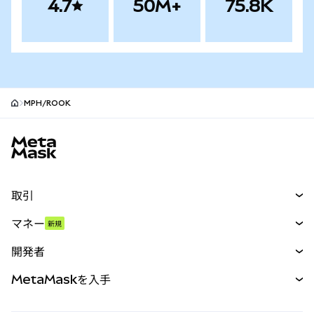
4.7
50M+
75.8K
MPH/ROOK
MetaMaskサイトフッター
取引
スワップ
マネー
新規
予測
新規
購入
開発者
パーペチュアル
新規
カード
ドキュメントを表示
MetaMaskを入手
RWA
mUSD
新規
ダッシュボード
トランザクションシールド
収益化