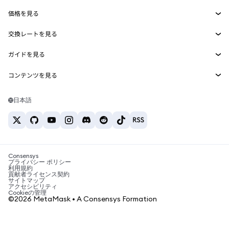
Smart Accounts Kit
Agent Wallet
新規
価格を見る
埋め込みウォレット
Snaps
ビットコインの価格
交換レートを見る
MetaMask Connect
イーサリアムの価格
報酬
新規
BTC→USD
Solanaの価格
ガイドを見る
Snaps
セキュリティ
ETH→USD
BTCの購入
Shiba Inuの価格
USDT→INR
コンテンツを見る
Web3サービス
サポート
ETHの購入
Pepeの価格
ビットコインウォレット
BTC→USDT
SOLの購入
キャリア
Tetherの価格
Solanaウォレット
日本語
BTC→INR
PEPEの購入
お問い合わせ
USDCの価格
おすすめの暗号資産カード
ETH→USDT
USDTの購入
Chanlinkの価格
おすすめのモバイル暗号資産ウォレット
USDT→PHP
USDCの購入
Polymarketとは？
BTC→EUR
SHIBの購入
Consensys
税制関連ニュース
プライバシー ポリシー
利用規約
BNBの購入
貢献者ライセンス契約
暗号資産の購入方法は？
サイトマップ
アクセシビリティ
ビットコインを売るには？
Cookieの管理
©2026 MetaMask • A Consensys Formation