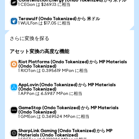
Constellation Energy (Ondo Tokenized) から 米ドル
1 CEGon は $269.13 に相当
Terawulf (Ondo Tokenized) から 米ドル
1 WULFon は $17.05 に相当
さらに変換を探る
アセット変換の高度な機能
Riot Platforms (Ondo Tokenized) から MP Materials
(Ondo Tokenized)
1 RIOTon は 0.395619 MPon に相当
AppLovin (Ondo Tokenized) から MP Materials
(Ondo Tokenized)
1 APPon は 6.5987 MPon に相当
GameStop (Ondo Tokenized) から MP Materials
(Ondo Tokenized)
1 GMEon は 0.369524 MPon に相当
SharpLink Gaming (Ondo Tokenized) から MP
Materials (Ondo Tokenized)