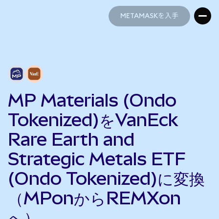
METAMASKを入手
METAMASKを入手
MP Materials (Ondo
Tokenized)をVanEck
Rare Earth and
Strategic Metals ETF
(Ondo Tokenized)に変換
（MPonからREMXon
へ）