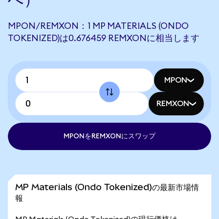
MPON/REMXON：1 MP MATERIALS (ONDO
TOKENIZED)は0.676459 REMXONに相当します
MPON
REMXON
MPONをREMXONにスワップ
MP Materials (Ondo Tokenized)の最新市場情
報