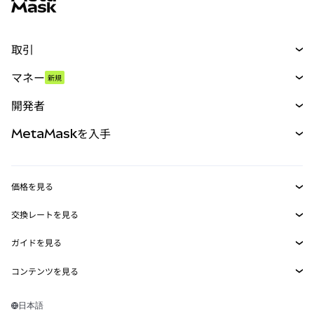
取引
スワップ
マネー
新規
予測
新規
購入
開発者
パーペチュアル
新規
カード
ドキュメントを表示
MetaMaskを入手
RWA
mUSD
新規
ダッシュボード
トランザクションシールド
収益化
Smart Accounts Kit
Agent Wallet
新規
価格を見る
埋め込みウォレット
Snaps
ビットコインの価格
交換レートを見る
MetaMask Connect
イーサリアムの価格
報酬
新規
BTC→USD
Solanaの価格
ガイドを見る
Snaps
セキュリティ
ETH→USD
BTCの購入
Shiba Inuの価格
USDT→INR
コンテンツを見る
Web3サービス
サポート
ETHの購入
Pepeの価格
ビットコインウォレット
BTC→USDT
SOLの購入
キャリア
Tetherの価格
Solanaウォレット
日本語
BTC→INR