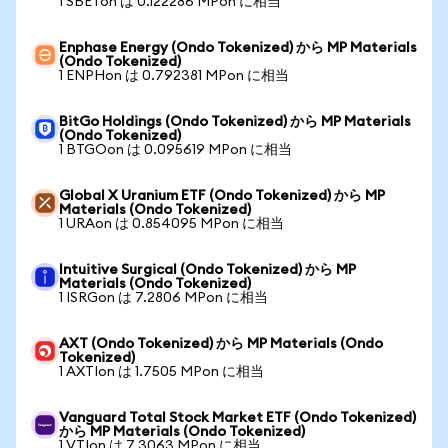
1 SBETon は 0.122286 MPon に相当
Enphase Energy (Ondo Tokenized) から MP Materials
(Ondo Tokenized)
1 ENPHon は 0.792381 MPon に相当
BitGo Holdings (Ondo Tokenized) から MP Materials
(Ondo Tokenized)
1 BTGOon は 0.095619 MPon に相当
Global X Uranium ETF (Ondo Tokenized) から MP
Materials (Ondo Tokenized)
1 URAon は 0.854095 MPon に相当
Intuitive Surgical (Ondo Tokenized) から MP
Materials (Ondo Tokenized)
1 ISRGon は 7.2806 MPon に相当
AXT (Ondo Tokenized) から MP Materials (Ondo
Tokenized)
1 AXTIon は 1.7505 MPon に相当
Vanguard Total Stock Market ETF (Ondo Tokenized)
から MP Materials (Ondo Tokenized)
1 VTIon は 7.3063 MPon に相当