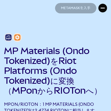
METAMASKを入手
METAMASKを入手
MP Materials (Ondo
Tokenized)をRiot
Platforms (Ondo
Tokenized)に変換
（MPonからRIOTonへ）
MPON/RIOTON：1 MP MATERIALS (ONDO
TOKENIZED)は2.4774 RIOTONに相当します