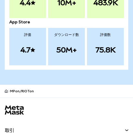
4.4
10M+
483.9K
App Store
評価
ダウンロード数
評価数
4.7
50M+
75.8K
MPon/RIOTon
MetaMaskサイトフッター
取引