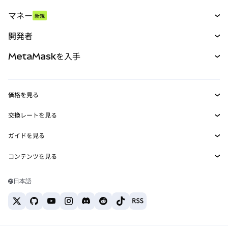
スワップ
マネー
新規
予測
新規
購入
開発者
パーペチュアル
新規
カード
ドキュメントを表示
MetaMaskを入手
RWA
mUSD
新規
ダッシュボード
トランザクションシールド
収益化
Smart Accounts Kit
Agent Wallet
新規
価格を見る
埋め込みウォレット
Snaps
ビットコインの価格
交換レートを見る
MetaMask Connect
イーサリアムの価格
報酬
新規
BTC→USD
Solanaの価格
ガイドを見る
Snaps
セキュリティ
ETH→USD
BTCの購入
Shiba Inuの価格
USDT→INR
コンテンツを見る
Web3サービス
サポート
ETHの購入
Pepeの価格
ビットコインウォレット
BTC→USDT
SOLの購入
キャリア
Tetherの価格
Solanaウォレット
日本語
BTC→INR
PEPEの購入
お問い合わせ
USDCの価格
おすすめの暗号資産カード
ETH→USDT
USDTの購入
Chanlinkの価格
おすすめのモバイル暗号資産ウォレット
USDT→PHP
USDCの購入
Polymarketとは？