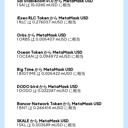
Sai Stablecoin v1.0 から MetaMask USD
1 SAI は 10.0265 mUSD に相当
iExec RLC Token から MetaMask USD
1 RLC は 0.276037 mUSD に相当
Orbs から MetaMask USD
1 ORBS は 0.005407 mUSD に相当
Ocean Token から MetaMask USD
1 OCEAN は 0.096972 mUSD に相当
Big Time から MetaMask USD
1 BIGTIME は 0.005422 mUSD に相当
DODO bird から MetaMask USD
1 DODO は 0.022287 mUSD に相当
Bancor Network Token から MetaMask USD
1 BNT は 0.266414 mUSD に相当
SKALE から MetaMask USD
1 SKL は 0.003589 mUSD に相当