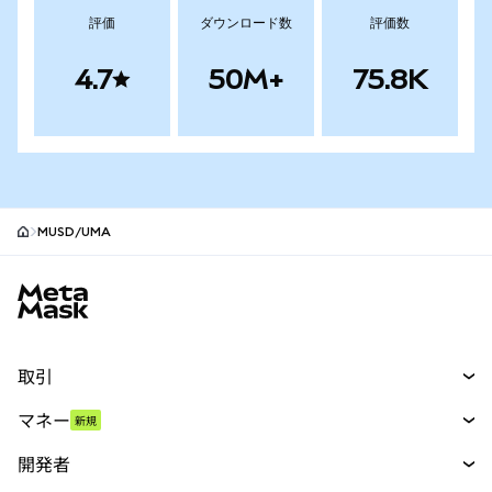
評価
ダウンロード数
評価数
4.7
50M+
75.8K
MUSD/UMA
MetaMaskサイトフッター
取引
スワップ
マネー
新規
予測
新規
購入
開発者
パーペチュアル
新規
カード
ドキュメントを表示