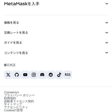
MetaMaskを入手
RWA
mUSD
新規
ダッシュボード
トランザクションシールド
収益化
Smart Accounts Kit
Agent Wallet
新規
価格を見る
埋め込みウォレット
Snaps
ビットコインの価格
交換レートを見る
MetaMask Connect
イーサリアムの価格
報酬
新規
BTC→USD
Solanaの価格
ガイドを見る
Snaps
セキュリティ
ETH→USD
BTCの購入
Shiba Inuの価格
USDT→INR
コンテンツを見る
Web3サービス
サポート
ETHの購入
Pepeの価格
ビットコインウォレット
BTC→USDT
SOLの購入
キャリア
Tetherの価格
Solanaウォレット
日本語
BTC→INR
PEPEの購入
お問い合わせ
USDCの価格
おすすめの暗号資産カード
ETH→USDT
USDTの購入
Chanlinkの価格
おすすめのモバイル暗号資産ウォレット
USDT→PHP
USDCの購入
Polymarketとは？
BTC→EUR
SHIBの購入
Consensys
税制関連ニュース
プライバシー ポリシー
利用規約
BNBの購入
貢献者ライセンス契約
暗号資産の購入方法は？
サイトマップ
アクセシビリティ
ビットコインを売るには？
Cookieの管理