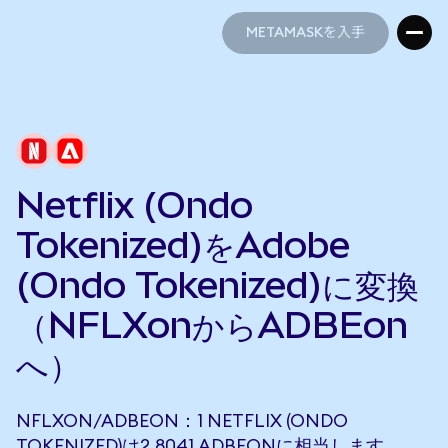
METAMASKを入手
METAMASKを入手
Netflix (Ondo
Tokenized)をAdobe
(Ondo Tokenized)に変換
（NFLXonからADBEon
へ）
NFLXON/ADBEON：1 NETFLIX (ONDO
TOKENIZED)は2.8041 ADBEONに相当します