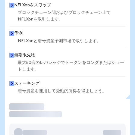
NFLXonをスワップ
ブロックチェーン間およびブロックチェーン上で
NFLXonを取引します。
予測
NFLXonと暗号資産予測市場で取引します。
無期限先物
最大50倍のレバレッジでトークンをロングまたはショー
トします。
ステーキング
暗号資産を運用して受動的所得を得ましょう。
取引