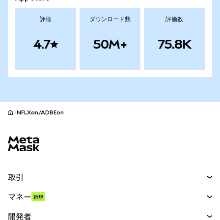
評価
ダウンロード数
評価数
4.7
50M+
75.8K
NFLXon/ADBEon
MetaMaskサイトフッター
取引
スワップ
マネー
新規
予測
新規
購入
開発者