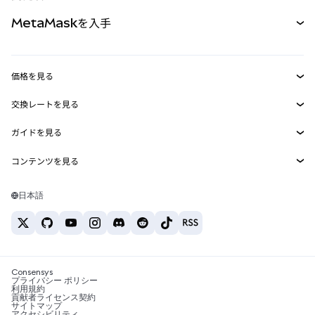
パーペチュアル
新規
カード
ドキュメントを表示
MetaMaskを入手
RWA
mUSD
新規
ダッシュボード
トランザクションシールド
収益化
Smart Accounts Kit
Agent Wallet
新規
価格を見る
埋め込みウォレット
Snaps
ビットコインの価格
交換レートを見る
MetaMask Connect
イーサリアムの価格
報酬
新規
BTC→USD
Solanaの価格
ガイドを見る
Snaps
セキュリティ
ETH→USD
BTCの購入
Shiba Inuの価格
USDT→INR
コンテンツを見る
Web3サービス
サポート
ETHの購入
Pepeの価格
ビットコインウォレット
BTC→USDT
SOLの購入
キャリア
Tetherの価格
Solanaウォレット
日本語
BTC→INR
PEPEの購入
お問い合わせ
USDCの価格
おすすめの暗号資産カード
ETH→USDT
USDTの購入
Chanlinkの価格
おすすめのモバイル暗号資産ウォレット
USDT→PHP
USDCの購入
Polymarketとは？
BTC→EUR
SHIBの購入
Consensys
税制関連ニュース
プライバシー ポリシー
利用規約
BNBの購入
貢献者ライセンス契約
暗号資産の購入方法は？
サイトマップ
アクセシビリティ