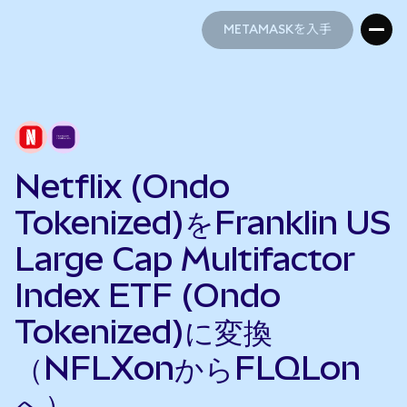
METAMASKを入手
METAMASKを入手
Netflix (Ondo
Tokenized)をFranklin US
Large Cap Multifactor
Index ETF (Ondo
Tokenized)に変換
（NFLXonからFLQLon
へ）