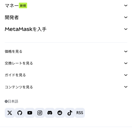
マネー
新規
予測
新規
購入
開発者
パーペチュアル
新規
カード
ドキュメントを表示
MetaMaskを入手
RWA
mUSD
新規
ダッシュボード
トランザクションシールド
収益化
Smart Accounts Kit
Agent Wallet
新規
価格を見る
埋め込みウォレット
Snaps
ビットコインの価格
交換レートを見る
MetaMask Connect
イーサリアムの価格
報酬
新規
BTC→USD
Solanaの価格
ガイドを見る
Snaps
セキュリティ
ETH→USD
BTCの購入
Shiba Inuの価格
USDT→INR
コンテンツを見る
Web3サービス
サポート
ETHの購入
Pepeの価格
ビットコインウォレット
BTC→USDT
SOLの購入
キャリア
Tetherの価格
Solanaウォレット
日本語
BTC→INR
PEPEの購入
お問い合わせ
USDCの価格
おすすめの暗号資産カード
ETH→USDT
USDTの購入
Chanlinkの価格
おすすめのモバイル暗号資産ウォレット
USDT→PHP
USDCの購入
Polymarketとは？
BTC→EUR