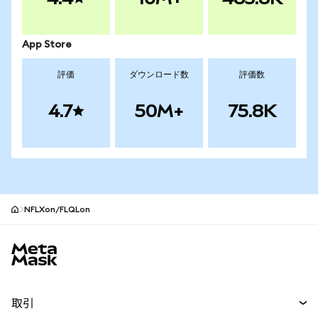
App Store
評価
ダウンロード数
評価数
4.7
50M+
75.8K
NFLXon/FLQLon
MetaMaskサイトフッター
取引
スワップ