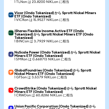
1 TLNon は 23.8200 NIKLon に相当
Vicor (Ondo Tokenized) から Sprott Nickel Miners
ETF (Ondo Tokenized)
1 VICRon は 15.9527 NIKLon に相当
iShares Flexible Income Active ETF (Ondo
Tokenized) から Sprott Nickel Miners ETF (Ondo
Tokenized)
1 BINCon は 3.7929 NIKLon に相当
NuScale Power (Ondo Tokenized) から Sprott Nickel
Miners ETF (Ondo Tokenized)
1 SMRon は 0.668713 NIKLon に相当
GlobalFoundries (Ondo Tokenized) から Sprott
Nickel Miners ETF (Ondo Tokenized)
1 GFSon は 3.5379 NIKLon に相当
CrowdStrike (Ondo Tokenized) から Sprott Nickel
Miners ETF (Ondo Tokenized)
1 CRWDon は 60.8286 NIKLon に相当
Union Pacific Corporation (Ondo Tokenized) から