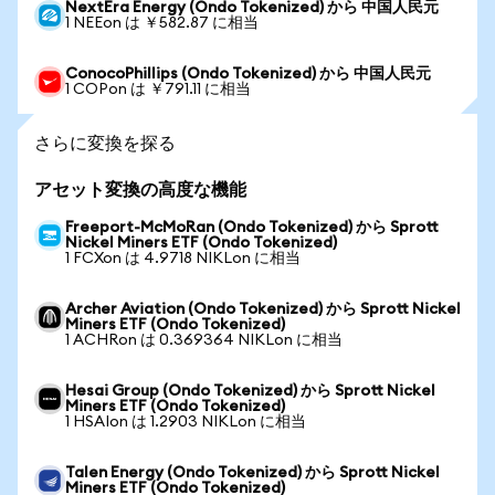
NextEra Energy (Ondo Tokenized) から 中国人民元
1 NEEon は ￥582.87 に相当
ConocoPhillips (Ondo Tokenized) から 中国人民元
1 COPon は ￥791.11 に相当
さらに変換を探る
アセット変換の高度な機能
Freeport-McMoRan (Ondo Tokenized) から Sprott
Nickel Miners ETF (Ondo Tokenized)
1 FCXon は 4.9718 NIKLon に相当
Archer Aviation (Ondo Tokenized) から Sprott Nickel
Miners ETF (Ondo Tokenized)
1 ACHRon は 0.369364 NIKLon に相当
Hesai Group (Ondo Tokenized) から Sprott Nickel
Miners ETF (Ondo Tokenized)
1 HSAIon は 1.2903 NIKLon に相当
Talen Energy (Ondo Tokenized) から Sprott Nickel
Miners ETF (Ondo Tokenized)