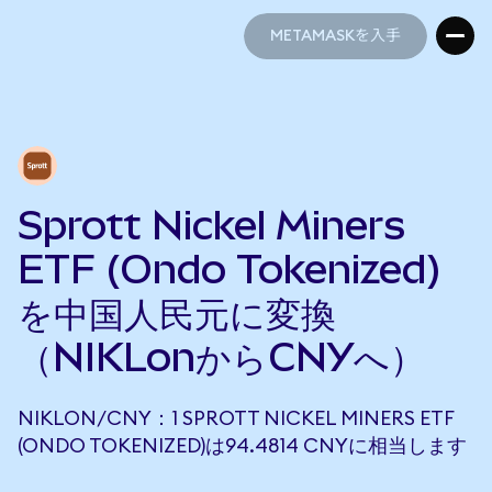
METAMASKを入手
METAMASKを入手
Sprott Nickel Miners
ETF (Ondo Tokenized)
を中国人民元に変換
（NIKLonからCNYへ）
NIKLON/CNY：1 SPROTT NICKEL MINERS ETF
(ONDO TOKENIZED)は94.4814 CNYに相当します