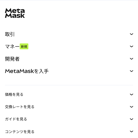
MetaMaskサイトフッター
取引
スワップ
マネー
新規
予測
新規
購入
開発者
パーペチュアル
新規
カード
ドキュメントを表示
MetaMaskを入手
RWA
mUSD
新規
ダッシュボード
トランザクションシールド
収益化
Smart Accounts Kit
Agent Wallet
新規
価格を見る
埋め込みウォレット
Snaps
ビットコインの価格
交換レートを見る
MetaMask Connect
イーサリアムの価格
報酬
新規
BTC→USD
Solanaの価格
ガイドを見る
Snaps
セキュリティ
ETH→USD
BTCの購入
Shiba Inuの価格
USDT→INR
コンテンツを見る
Web3サービス
サポート
ETHの購入
Pepeの価格
ビットコインウォレット