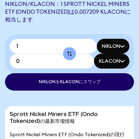
NIKLON/KLACON：1 SPROTT NICKEL MINERS
ETF (ONDO TOKENIZED)は0.007209 KLACONに
相当します
NIKLON
KLACON
NIKLONをKLACONにスワップ
Sprott Nickel Miners ETF (Ondo
Tokenized)の最新市場情報
Sprott Nickel Miners ETF (Ondo Tokenized)の現行