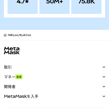
4.7
50M+
75.8K
NIKLon/KLACon
MetaMaskサイトフッター
取引
スワップ
マネー
新規
予測
新規
購入
開発者
パーペチュアル
新規
カード
ドキュメントを表示
MetaMaskを入手
RWA
mUSD
新規
ダッシュボード
トランザクションシールド
収益化