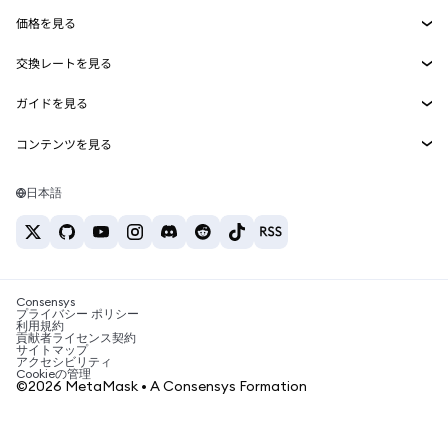
Smart Accounts Kit
Agent Wallet
新規
価格を見る
埋め込みウォレット
Snaps
ビットコインの価格
交換レートを見る
MetaMask Connect
イーサリアムの価格
報酬
新規
BTC→USD
Solanaの価格
ガイドを見る
Snaps
セキュリティ
ETH→USD
BTCの購入
Shiba Inuの価格
USDT→INR
コンテンツを見る
Web3サービス
サポート
ETHの購入
Pepeの価格
ビットコインウォレット
BTC→USDT
SOLの購入
キャリア
Tetherの価格
Solanaウォレット
日本語
BTC→INR
PEPEの購入
お問い合わせ
USDCの価格
おすすめの暗号資産カード
ETH→USDT
USDTの購入
Chanlinkの価格
おすすめのモバイル暗号資産ウォレット
USDT→PHP
USDCの購入
Polymarketとは？
BTC→EUR
SHIBの購入
Consensys
税制関連ニュース
プライバシー ポリシー
利用規約
BNBの購入
貢献者ライセンス契約
暗号資産の購入方法は？
サイトマップ
アクセシビリティ
ビットコインを売るには？
Cookieの管理
©2026 MetaMask • A Consensys Formation