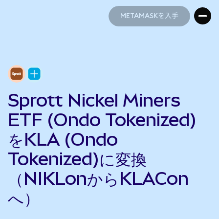
METAMASKを入手
METAMASKを入手
Sprott Nickel Miners
ETF (Ondo Tokenized)
をKLA (Ondo
Tokenized)に変換
（NIKLonからKLACon
へ）