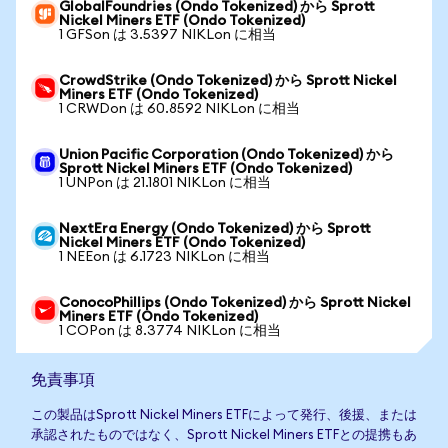
GlobalFoundries (Ondo Tokenized) から Sprott
Nickel Miners ETF (Ondo Tokenized)
1 GFSon は 3.5397 NIKLon に相当
CrowdStrike (Ondo Tokenized) から Sprott Nickel
Miners ETF (Ondo Tokenized)
1 CRWDon は 60.8592 NIKLon に相当
Union Pacific Corporation (Ondo Tokenized) から
Sprott Nickel Miners ETF (Ondo Tokenized)
1 UNPon は 21.1801 NIKLon に相当
NextEra Energy (Ondo Tokenized) から Sprott
Nickel Miners ETF (Ondo Tokenized)
1 NEEon は 6.1723 NIKLon に相当
ConocoPhillips (Ondo Tokenized) から Sprott Nickel
Miners ETF (Ondo Tokenized)
1 COPon は 8.3774 NIKLon に相当
免責事項
この製品はSprott Nickel Miners ETFによって発行、後援、または
承認されたものではなく、Sprott Nickel Miners ETFとの提携もあ