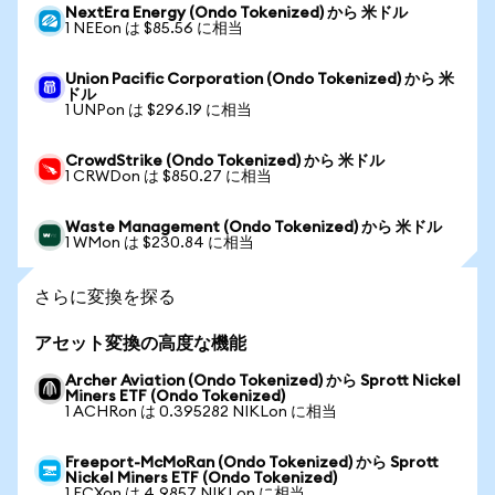
NextEra Energy (Ondo Tokenized) から 米ドル
1 NEEon は $85.56 に相当
Union Pacific Corporation (Ondo Tokenized) から 米
ドル
1 UNPon は $296.19 に相当
CrowdStrike (Ondo Tokenized) から 米ドル
1 CRWDon は $850.27 に相当
Waste Management (Ondo Tokenized) から 米ドル
1 WMon は $230.84 に相当
さらに変換を探る
アセット変換の高度な機能
Archer Aviation (Ondo Tokenized) から Sprott Nickel
Miners ETF (Ondo Tokenized)
1 ACHRon は 0.395282 NIKLon に相当
Freeport-McMoRan (Ondo Tokenized) から Sprott
Nickel Miners ETF (Ondo Tokenized)
1 FCXon は 4.9857 NIKLon に相当