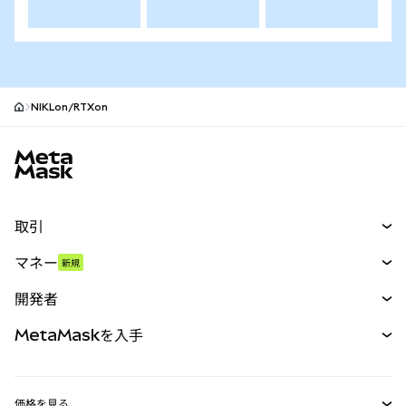
NIKLon/RTXon
MetaMaskサイトフッター
取引
スワップ
マネー
新規
予測
新規
購入
開発者
パーペチュアル
新規
カード
ドキュメントを表示
MetaMaskを入手
RWA
mUSD
新規
ダッシュボード
トランザクションシールド
収益化
Smart Accounts Kit
Agent Wallet
新規
価格を見る