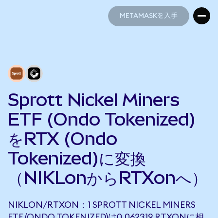
METAMASKを入手
METAMASKを入手
Sprott Nickel Miners
ETF (Ondo Tokenized)
をRTX (Ondo
Tokenized)に変換
（NIKLonからRTXonへ）
NIKLON/RTXON：1 SPROTT NICKEL MINERS
ETF (ONDO TOKENIZED)は0.062319 RTXONに相