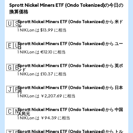
Sprott Nickel Miners ETF (Ondo Tokenized)の今日の
換算価格
Sprott Nickel Miners ETF (Ondo Tokenized) から 米ド
🇺🇸
ル
1 NIKLon は $13.99 に相当
Sprott Nickel Miners ETF (Ondo Tokenized) から ユー
🇪🇺
ロ
1 NIKLon は €12.10 に相当
Sprott Nickel Miners ETF (Ondo Tokenized) から 英ポ
🇬🇧
ンド
1 NIKLon は £10.37 に相当
Sprott Nickel Miners ETF (Ondo Tokenized) から 日本
🇯🇵
円
1 NIKLon は ￥2,207.69 に相当
Sprott Nickel Miners ETF (Ondo Tokenized) から 中国
🇨🇳
人民元
1 NIKLon は ￥94.39 に相当
Sprott Nickel Miners ETF (Ondo Tokenized) から トル