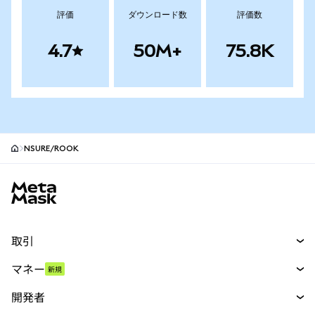
評価
ダウンロード数
評価数
4.7
50M+
75.8K
NSURE/ROOK
MetaMaskサイトフッター
取引
スワップ
マネー
新規
予測
新規
購入
開発者
パーペチュアル
新規
カード
ドキュメントを表示