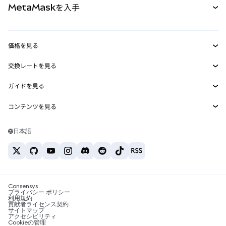
MetaMaskを入手
RWA
mUSD
新規
ダッシュボード
トランザクションシールド
収益化
Smart Accounts Kit
Agent Wallet
新規
価格を見る
埋め込みウォレット
Snaps
ビットコインの価格
交換レートを見る
MetaMask Connect
イーサリアムの価格
報酬
新規
BTC→USD
Solanaの価格
ガイドを見る
Snaps
セキュリティ
ETH→USD
BTCの購入
Shiba Inuの価格
USDT→INR
コンテンツを見る
Web3サービス
サポート
ETHの購入
Pepeの価格
ビットコインウォレット
BTC→USDT
SOLの購入
キャリア
Tetherの価格
Solanaウォレット
日本語
BTC→INR
PEPEの購入
お問い合わせ
USDCの価格
おすすめの暗号資産カード
ETH→USDT
USDTの購入
Chanlinkの価格
おすすめのモバイル暗号資産ウォレット
USDT→PHP
USDCの購入
Polymarketとは？
BTC→EUR
SHIBの購入
Consensys
税制関連ニュース
プライバシー ポリシー
利用規約
BNBの購入
貢献者ライセンス契約
暗号資産の購入方法は？
サイトマップ
アクセシビリティ
ビットコインを売るには？
Cookieの管理