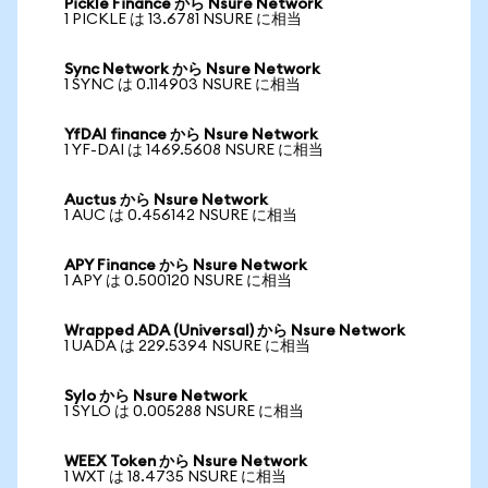
Pickle Finance から Nsure Network
1 PICKLE は 13.6781 NSURE に相当
Sync Network から Nsure Network
1 SYNC は 0.114903 NSURE に相当
YfDAI finance から Nsure Network
1 YF-DAI は 1469.5608 NSURE に相当
Auctus から Nsure Network
1 AUC は 0.456142 NSURE に相当
APY Finance から Nsure Network
1 APY は 0.500120 NSURE に相当
Wrapped ADA (Universal) から Nsure Network
1 UADA は 229.5394 NSURE に相当
Sylo から Nsure Network
1 SYLO は 0.005288 NSURE に相当
WEEX Token から Nsure Network
1 WXT は 18.4735 NSURE に相当