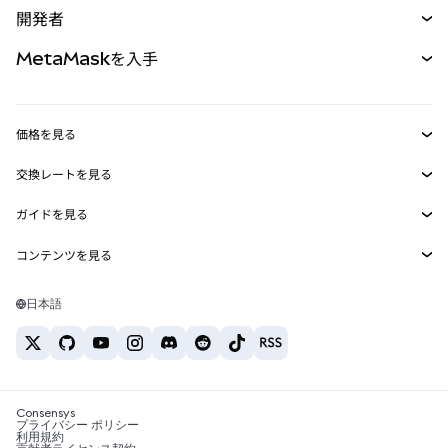
開発者
パーペチュアル
新規
カード
ドキュメントを表示
MetaMaskを入手
RWA
mUSD
新規
ダッシュボード
トランザクションシールド
収益化
Smart Accounts Kit
Agent Wallet
新規
価格を見る
埋め込みウォレット
Snaps
ビットコインの価格
交換レートを見る
MetaMask Connect
イーサリアムの価格
報酬
新規
BTC→USD
Solanaの価格
ガイドを見る
Snaps
セキュリティ
ETH→USD
BTCの購入
Shiba Inuの価格
USDT→INR
コンテンツを見る
Web3サービス
サポート
ETHの購入
Pepeの価格
ビットコインウォレット
BTC→USDT
SOLの購入
キャリア
Tetherの価格
Solanaウォレット
日本語
BTC→INR
PEPEの購入
お問い合わせ
USDCの価格
おすすめの暗号資産カード
ETH→USDT
USDTの購入
Chanlinkの価格
おすすめのモバイル暗号資産ウォレット
USDT→PHP
USDCの購入
Polymarketとは？
BTC→EUR
SHIBの購入
Consensys
税制関連ニュース
プライバシー ポリシー
利用規約
BNBの購入