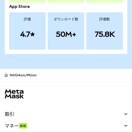
App Store
評価
ダウンロード数
評価数
4.7
50M+
75.8K
NVDAon/MUon
MetaMaskサイトフッター
取引
スワップ
マネー
新規
予測
新規
購入