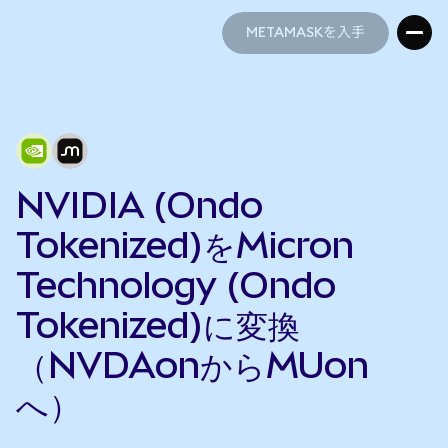
METAMASKを入手
METAMASKを入手
NVIDIA (Ondo
Tokenized)をMicron
Technology (Ondo
Tokenized)に変換
（NVDAonからMUon
へ）