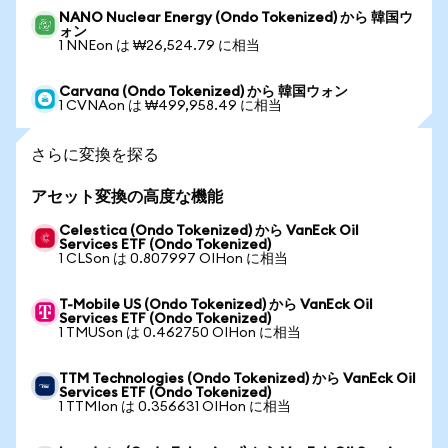
NANO Nuclear Energy (Ondo Tokenized) から 韓国ウ
ォン
1 NNEon は ₩26,524.79 に相当
Carvana (Ondo Tokenized) から 韓国ウォン
1 CVNAon は ₩499,958.49 に相当
さらに変換を探る
アセット変換の高度な機能
Celestica (Ondo Tokenized) から VanEck Oil
Services ETF (Ondo Tokenized)
1 CLSon は 0.807997 OIHon に相当
T-Mobile US (Ondo Tokenized) から VanEck Oil
Services ETF (Ondo Tokenized)
1 TMUSon は 0.462750 OIHon に相当
TTM Technologies (Ondo Tokenized) から VanEck Oil
Services ETF (Ondo Tokenized)
1 TTMIon は 0.356631 OIHon に相当