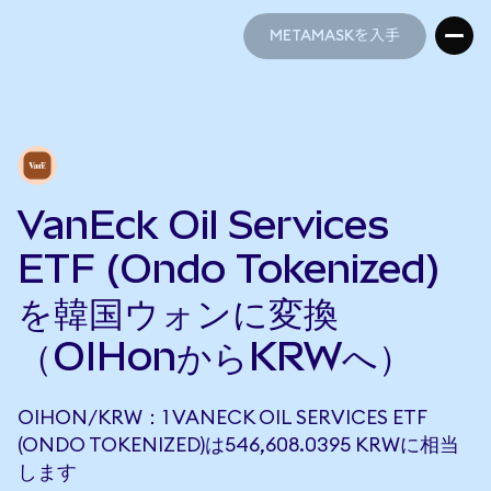
METAMASKを入手
METAMASKを入手
VanEck Oil Services
ETF (Ondo Tokenized)
を韓国ウォンに変換
（OIHonからKRWへ）
OIHON/KRW：1 VANECK OIL SERVICES ETF
(ONDO TOKENIZED)は546,608.0395 KRWに相当
します