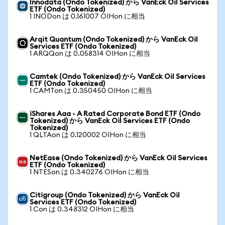
Innodata (Ondo Tokenized) から VanEck Oil Services
ETF (Ondo Tokenized)
1 INODon は 0.161007 OIHon に相当
Arqit Quantum (Ondo Tokenized) から VanEck Oil
Services ETF (Ondo Tokenized)
1 ARQQon は 0.058314 OIHon に相当
Camtek (Ondo Tokenized) から VanEck Oil Services
ETF (Ondo Tokenized)
1 CAMTon は 0.350450 OIHon に相当
iShares Aaa - A Rated Corporate Bond ETF (Ondo
Tokenized) から VanEck Oil Services ETF (Ondo
Tokenized)
1 QLTAon は 0.120002 OIHon に相当
NetEase (Ondo Tokenized) から VanEck Oil Services
ETF (Ondo Tokenized)
1 NTESon は 0.340276 OIHon に相当
Citigroup (Ondo Tokenized) から VanEck Oil
Services ETF (Ondo Tokenized)
1 Con は 0.348312 OIHon に相当