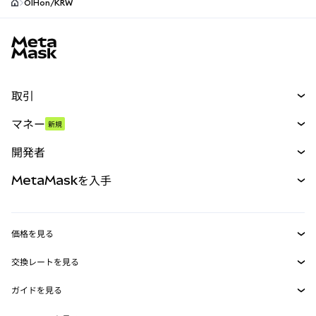
OIHon/KRW
MetaMaskサイトフッター
取引
スワップ
マネー
新規
予測
新規
購入
開発者
パーペチュアル
新規
カード
ドキュメントを表示
MetaMaskを入手
RWA
mUSD
新規
ダッシュボード
トランザクションシールド
収益化
Smart Accounts Kit
Agent Wallet
新規
価格を見る
埋め込みウォレット
Snaps
ビットコインの価格
交換レートを見る
MetaMask Connect
イーサリアムの価格
報酬
新規
BTC→USD
Solanaの価格
ガイドを見る
Snaps
セキュリティ
ETH→USD
BTCの購入
Shiba Inuの価格