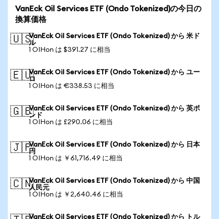
VanEck Oil Services ETF (Ondo Tokenized)の今日の
換算価格
VanEck Oil Services ETF (Ondo Tokenized) から 米ド
🇺🇸
ル
1 OIHon は $391.27 に相当
VanEck Oil Services ETF (Ondo Tokenized) から ユー
🇪🇺
ロ
1 OIHon は €338.53 に相当
VanEck Oil Services ETF (Ondo Tokenized) から 英ポ
🇬🇧
ンド
1 OIHon は £290.06 に相当
VanEck Oil Services ETF (Ondo Tokenized) から 日本
🇯🇵
円
1 OIHon は ￥61,716.49 に相当
VanEck Oil Services ETF (Ondo Tokenized) から 中国
🇨🇳
人民元
1 OIHon は ￥2,640.46 に相当
VanEck Oil Services ETF (Ondo Tokenized) から トル