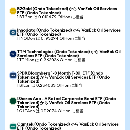
B2Gold (Ondo Tokenized) から VanEck Oil Services
ETF (Ondo Tokenized)
1 BTGon は 0.010479 OIHon に相当
Innodata (Ondo Tokenized) から VanEck Oil Services
ETF (Ondo Tokenized)
1 INODon は 0.193294 OIHon に相当
TTM Technologies (Ondo Tokenized) から VanEck Oil
Services ETF (Ondo Tokenized)
1 TTMIon は 0.362026 OIHon に相当
SPDR Bloomberg 1-3 Month T-Bill ETF (Ondo
Tokenized) から VanEck Oil Services ETF (Ondo
Tokenized)
1 BILon は 0.234033 OIHon に相当
iShares Aaa - A Rated Corporate Bond ETF (Ondo
Tokenized) から VanEck Oil Services ETF (Ondo
Tokenized)
1 QLTAon は 0.119074 OIHon に相当
Camtek (Ondo Tokenized) から VanEck Oil Services
ETF (Ondo Tokenized)