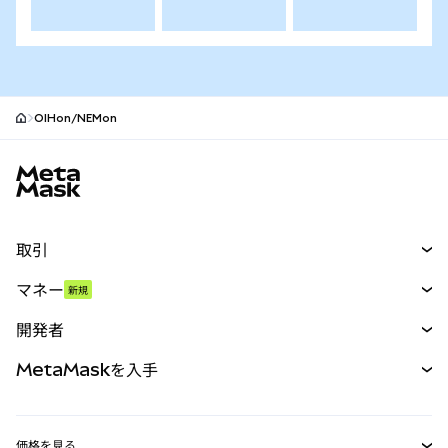
OIHon/NEMon
MetaMaskサイトフッター
取引
スワップ
マネー
新規
予測
新規
購入
開発者
パーペチュアル
新規
カード
ドキュメントを表示
MetaMaskを入手
RWA
mUSD
新規
ダッシュボード
トランザクションシールド
収益化
Smart Accounts Kit
Agent Wallet
新規
価格を見る