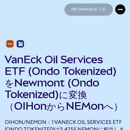
METAMASKを入手
METAMASKを入手
VanEck Oil Services
ETF (Ondo Tokenized)
をNewmont (Ondo
Tokenized)に変換
（OIHonからNEMonへ）
OIHON/NEMON：1 VANECK OIL SERVICES ETF
(ONDO TOKENIZED)は3.4755 NEMONに相当しま