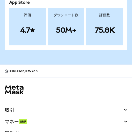
App Store
評価
ダウンロード数
評価数
4.7
50M+
75.8K
OKLOon/EWYon
MetaMaskサイトフッター
取引
スワップ
マネー
新規
予測
新規
購入