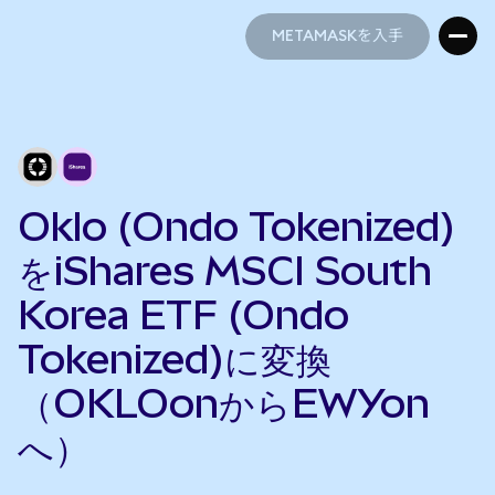
METAMASKを入手
METAMASKを入手
Oklo (Ondo Tokenized)
をiShares MSCI South
Korea ETF (Ondo
Tokenized)に変換
（OKLOonからEWYon
へ）