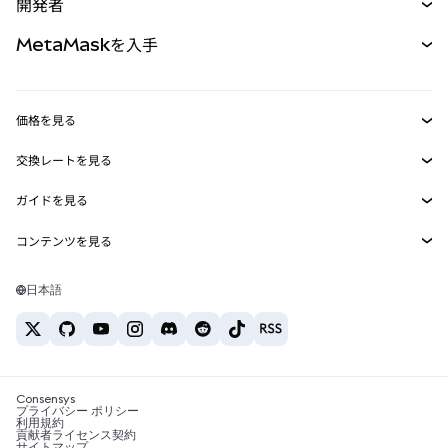
開発者
パーペチュアル
新規
カード
ドキュメントを表示
MetaMaskを入手
RWA
mUSD
新規
ダッシュボード
トランザクションシールド
収益化
Smart Accounts Kit
Agent Wallet
新規
価格を見る
埋め込みウォレット
Snaps
ビットコインの価格
交換レートを見る
MetaMask Connect
イーサリアムの価格
報酬
新規
BTC→USD
Solanaの価格
ガイドを見る
Snaps
セキュリティ
ETH→USD
BTCの購入
Shiba Inuの価格
USDT→INR
コンテンツを見る
Web3サービス
サポート
ETHの購入
Pepeの価格
ビットコインウォレット
BTC→USDT
SOLの購入
キャリア
Tetherの価格
Solanaウォレット
日本語
BTC→INR
PEPEの購入
お問い合わせ
USDCの価格
おすすめの暗号資産カード
ETH→USDT
USDTの購入
Chanlinkの価格
おすすめのモバイル暗号資産ウォレット
USDT→PHP
USDCの購入
Polymarketとは？
BTC→EUR
SHIBの購入
Consensys
税制関連ニュース
プライバシー ポリシー
利用規約
BNBの購入
貢献者ライセンス契約
暗号資産の購入方法は？
サイトマップ