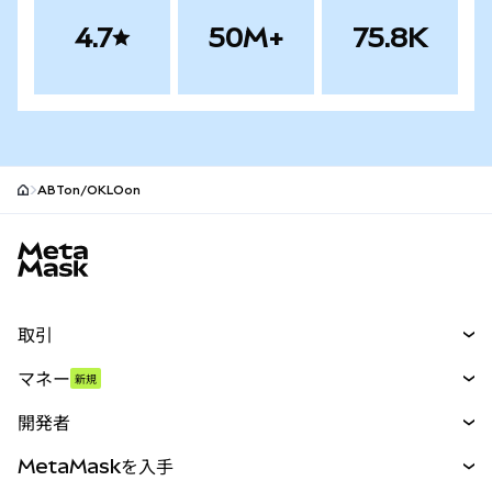
4.7
50M+
75.8K
ABTon/OKLOon
MetaMaskサイトフッター
取引
スワップ
マネー
新規
予測
新規
購入
開発者
パーペチュアル
新規
カード
ドキュメントを表示
MetaMaskを入手
RWA
mUSD
新規
ダッシュボード
トランザクションシールド