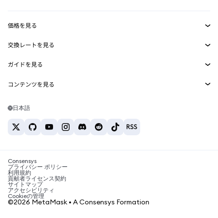
収益化
Smart Accounts Kit
Agent Wallet
新規
価格を見る
埋め込みウォレット
Snaps
ビットコインの価格
交換レートを見る
MetaMask Connect
イーサリアムの価格
報酬
新規
BTC→USD
Solanaの価格
ガイドを見る
Snaps
セキュリティ
ETH→USD
BTCの購入
Shiba Inuの価格
USDT→INR
コンテンツを見る
Web3サービス
サポート
ETHの購入
Pepeの価格
ビットコインウォレット
BTC→USDT
SOLの購入
キャリア
Tetherの価格
Solanaウォレット
日本語
BTC→INR
PEPEの購入
お問い合わせ
USDCの価格
おすすめの暗号資産カード
ETH→USDT
USDTの購入
Chanlinkの価格
おすすめのモバイル暗号資産ウォレット
USDT→PHP
USDCの購入
Polymarketとは？
BTC→EUR
SHIBの購入
Consensys
税制関連ニュース
プライバシー ポリシー
利用規約
BNBの購入
貢献者ライセンス契約
暗号資産の購入方法は？
サイトマップ
アクセシビリティ
ビットコインを売るには？
Cookieの管理
©2026 MetaMask • A Consensys Formation