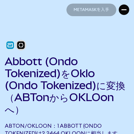
METAMASKを入手
METAMASKを入手
Abbott (Ondo
Tokenized)をOklo
(Ondo Tokenized)に変換
（ABTonからOKLOon
へ）
ABTON/OKLOON：1 ABBOTT (ONDO
TOKENIZED)は2.2464 OKLOONに相当します