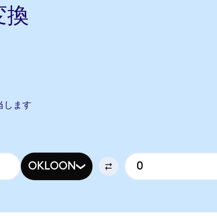
変換
ら
に相当します
OKLOON