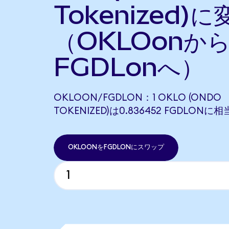
Tokenized)に
（OKLOonか
FGDLonへ）
OKLOON/FGDLON：1 OKLO (ONDO
TOKENIZED)は0.836452 FGDLON
OKLOONをFGDLONにスワップ