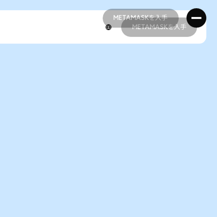
METAMASKを入手
METAMASKを入手
METAMASKを入手
METAMASKを入手