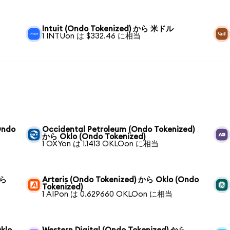
Intuit (Ondo Tokenized) から 米ドル
1 INTUon は $332.46 に相当
Ondo
Occidental Petroleum (Ondo Tokenized)
から Oklo (Ondo Tokenized)
1 OXYon は 1.1413 OKLOon に相当
から
Arteris (Ondo Tokenized) から Oklo (Ondo
Tokenized)
1 AIPon は 0.629660 OKLOon に相当