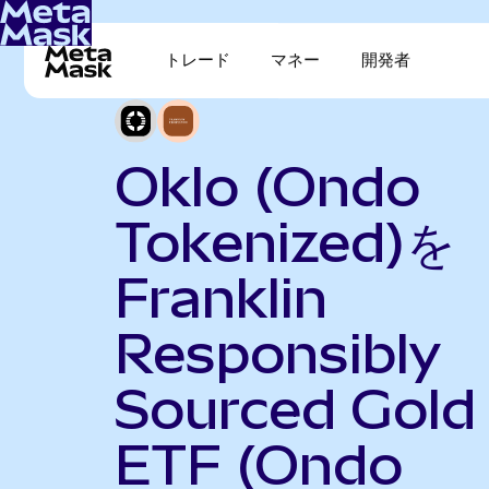
トレード
マネー
開発者
Oklo (Ondo
Tokenized)を
Franklin
Responsibly
Sourced Gold
ETF (Ondo