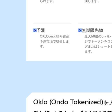
られます。
換します。
予測
無期限先物
OKLOonと暗号資産
最大50倍のレバレ
予測市場で取引しま
ジでトークンをロ
す。
グまたはショート
ます。
Oklo (Ondo Tokeniz