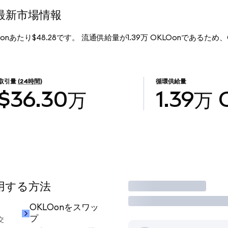
)の最新市場情報
KLOonあたり$48.28です。 流通供給量が1.39万 OKLOonであるため、Ok
取引量
(24時間)
循環供給量
$36.30万
1.39万
使用する方法
取引
OKLOonをスワッ
プ
交