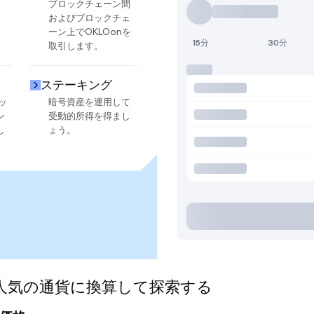
ブロックチェーン間
およびブロックチェ
ーン上でOKLOonを
15分
30分
取引します。
ステーキング
ッ
暗号資産を運用して
ン
受動的所得を得まし
し
ょう。
ed)を人気の通貨に換算して探索する