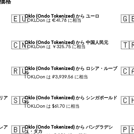
換算価格
Oklo (Ondo Tokenized) から ユーロ
🇪🇺
🇬
1 OKLOon は €41.78 に相当
Oklo (Ondo Tokenized) から 中国人民元
🇨🇳
🇹
1 OKLOon は ￥325.75 に相当
Oklo (Ondo Tokenized) から ロシア・ルーブ
🇷🇺
🇨
ル
1 OKLOon は ₽3,939.56 に相当
ラリア
Oklo (Ondo Tokenized) から シンガポールド
🇸🇬
🇨
ル
1 OKLOon は $61.70 に相当
・レア
Oklo (Ondo Tokenized) から バングラデシ
🇧🇩
🇵
ュ・タカ