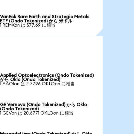
VanEck Rare Earth and Strategic Metals
ETF (Ondo Tokenized) から 米ドル
1 REMXon は $77.69 に相当
Applied Optoelectronics (Ondo Tokenized)
から Oklo (Ondo Tokenized)
1 AAOIon は 2.7796 OKLOon に相当
GE Vernova (Ondo Tokenized) から Oklo
(Ondo Tokenized)
1 GEVon は 20.6771 OKLOon に相当