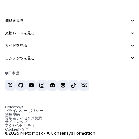
mUSD
新規
ダッシュボード
トランザクションシールド
収益化
Smart Accounts Kit
Agent Wallet
新規
価格を見る
埋め込みウォレット
Snaps
ビットコインの価格
交換レートを見る
MetaMask Connect
イーサリアムの価格
報酬
新規
BTC→USD
Solanaの価格
ガイドを見る
Snaps
セキュリティ
ETH→USD
BTCの購入
Shiba Inuの価格
USDT→INR
コンテンツを見る
Web3サービス
サポート
ETHの購入
Pepeの価格
ビットコインウォレット
BTC→USDT
SOLの購入
キャリア
Tetherの価格
Solanaウォレット
日本語
BTC→INR
PEPEの購入
お問い合わせ
USDCの価格
おすすめの暗号資産カード
ETH→USDT
USDTの購入
Chanlinkの価格
おすすめのモバイル暗号資産ウォレット
USDT→PHP
USDCの購入
Polymarketとは？
BTC→EUR
SHIBの購入
Consensys
税制関連ニュース
プライバシー ポリシー
利用規約
BNBの購入
貢献者ライセンス契約
暗号資産の購入方法は？
サイトマップ
アクセシビリティ
ビットコインを売るには？
Cookieの管理
©2026 MetaMask • A Consensys Formation