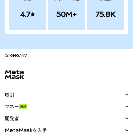
4.7
50M+
75.8K
OMG/INV
MetaMaskサイトフッター
取引
スワップ
マネー
新規
予測
新規
購入
開発者
パーペチュアル
新規
カード
ドキュメントを表示
MetaMaskを入手
RWA