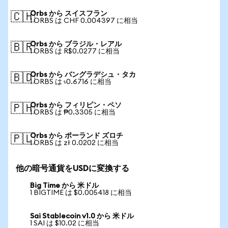
Orbs から スイスフラン
🇨🇭
1 ORBS は CHF 0.004397 に相当
Orbs から ブラジル・レアル
🇧🇷
1 ORBS は R$0.0277 に相当
Orbs から バングラデシュ・タカ
🇧🇩
1 ORBS は ৳0.6716 に相当
Orbs から フィリピン・ペソ
🇵🇭
1 ORBS は ₱0.3305 に相当
Orbs から ポーランド ズロチ
🇵🇱
1 ORBS は zł 0.0202 に相当
他の暗号通貨をUSDに変換する
Big Time から 米ドル
1 BIGTIME は $0.005418 に相当
Sai Stablecoin v1.0 から 米ドル
1 SAI は $10.02 に相当