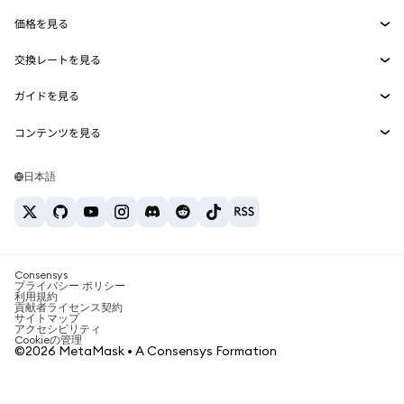
Smart Accounts Kit
Agent Wallet
新規
価格を見る
埋め込みウォレット
Snaps
ビットコインの価格
交換レートを見る
MetaMask Connect
イーサリアムの価格
報酬
新規
BTC→USD
Solanaの価格
ガイドを見る
Snaps
セキュリティ
ETH→USD
BTCの購入
Shiba Inuの価格
USDT→INR
コンテンツを見る
Web3サービス
サポート
ETHの購入
Pepeの価格
ビットコインウォレット
BTC→USDT
SOLの購入
キャリア
Tetherの価格
Solanaウォレット
日本語
BTC→INR
PEPEの購入
お問い合わせ
USDCの価格
おすすめの暗号資産カード
ETH→USDT
USDTの購入
Chanlinkの価格
おすすめのモバイル暗号資産ウォレット
USDT→PHP
USDCの購入
Polymarketとは？
BTC→EUR
SHIBの購入
Consensys
税制関連ニュース
プライバシー ポリシー
利用規約
BNBの購入
貢献者ライセンス契約
暗号資産の購入方法は？
サイトマップ
アクセシビリティ
ビットコインを売るには？
Cookieの管理
©2026 MetaMask • A Consensys Formation