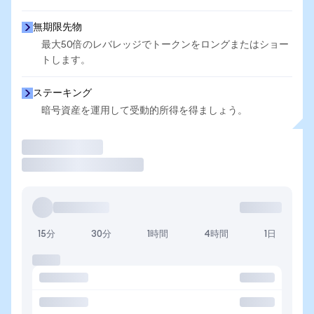
無期限先物
最大50倍のレバレッジでトークンをロングまたはショー
トします。
ステーキング
暗号資産を運用して受動的所得を得ましょう。
取引
15分
30分
1時間
4時間
1日