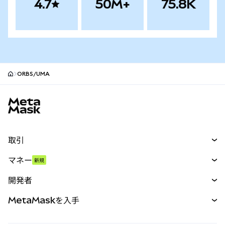
4.7
50M+
75.8K
ORBS/UMA
MetaMaskサイトフッター
取引
スワップ
マネー
新規
予測
新規
購入
開発者
パーペチュアル
新規
カード
ドキュメントを表示
MetaMaskを入手
RWA
mUSD
新規
ダッシュボード
トランザクションシールド
収益化