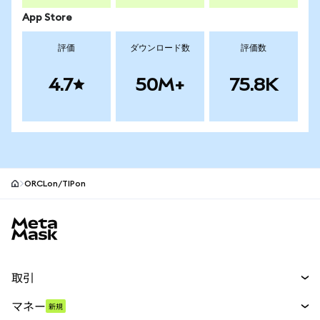
App Store
評価
ダウンロード数
評価数
4.7
50M+
75.8K
ORCLon/TIPon
MetaMaskサイトフッター
取引
スワップ
マネー
新規
予測
新規