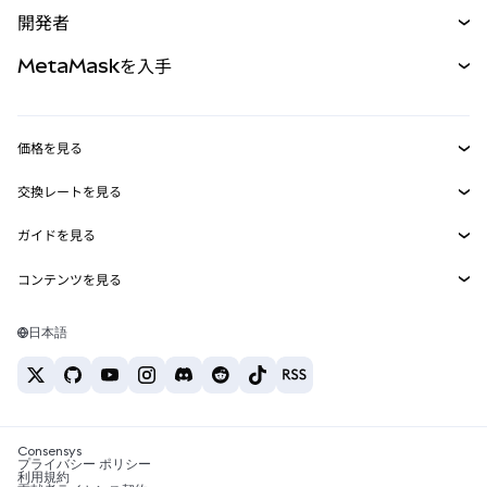
購入
開発者
パーペチュアル
新規
カード
ドキュメントを表示
MetaMaskを入手
RWA
mUSD
新規
ダッシュボード
トランザクションシールド
収益化
Smart Accounts Kit
Agent Wallet
新規
価格を見る
埋め込みウォレット
Snaps
ビットコインの価格
交換レートを見る
MetaMask Connect
イーサリアムの価格
報酬
新規
BTC→USD
Solanaの価格
ガイドを見る
Snaps
セキュリティ
ETH→USD
BTCの購入
Shiba Inuの価格
USDT→INR
コンテンツを見る
Web3サービス
サポート
ETHの購入
Pepeの価格
ビットコインウォレット
BTC→USDT
SOLの購入
キャリア
Tetherの価格
Solanaウォレット
日本語
BTC→INR
PEPEの購入
お問い合わせ
USDCの価格
おすすめの暗号資産カード
ETH→USDT
USDTの購入
Chanlinkの価格
おすすめのモバイル暗号資産ウォレット
USDT→PHP
USDCの購入
Polymarketとは？
BTC→EUR
SHIBの購入
Consensys
税制関連ニュース
プライバシー ポリシー
利用規約
BNBの購入