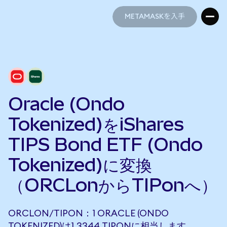
METAMASKを入手
METAMASKを入手
Oracle (Ondo
Tokenized)をiShares
TIPS Bond ETF (Ondo
Tokenized)に変換
（ORCLonからTIPonへ）
ORCLON/TIPON：1 ORACLE (ONDO
TOKENIZED)は1.3344 TIPONに相当します