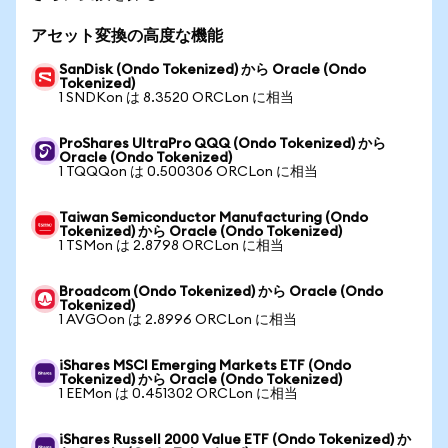
アセット変換の高度な機能
SanDisk (Ondo Tokenized) から Oracle (Ondo
Tokenized)
1 SNDKon は 8.3520 ORCLon に相当
ProShares UltraPro QQQ (Ondo Tokenized) から
Oracle (Ondo Tokenized)
1 TQQQon は 0.500306 ORCLon に相当
Taiwan Semiconductor Manufacturing (Ondo
Tokenized) から Oracle (Ondo Tokenized)
1 TSMon は 2.8798 ORCLon に相当
Broadcom (Ondo Tokenized) から Oracle (Ondo
Tokenized)
1 AVGOon は 2.8996 ORCLon に相当
iShares MSCI Emerging Markets ETF (Ondo
Tokenized) から Oracle (Ondo Tokenized)
1 EEMon は 0.451302 ORCLon に相当
iShares Russell 2000 Value ETF (Ondo Tokenized) か