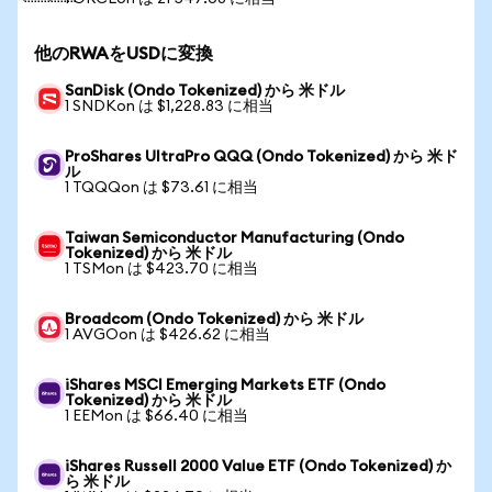
他のRWAをUSDに変換
SanDisk (Ondo Tokenized) から 米ドル
1 SNDKon は $1,228.83 に相当
ProShares UltraPro QQQ (Ondo Tokenized) から 米ド
ル
1 TQQQon は $73.61 に相当
Taiwan Semiconductor Manufacturing (Ondo
Tokenized) から 米ドル
1 TSMon は $423.70 に相当
Broadcom (Ondo Tokenized) から 米ドル
1 AVGOon は $426.62 に相当
iShares MSCI Emerging Markets ETF (Ondo
Tokenized) から 米ドル
1 EEMon は $66.40 に相当
iShares Russell 2000 Value ETF (Ondo Tokenized) か
ら 米ドル