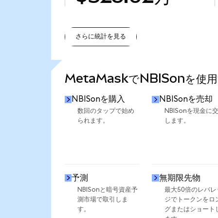
さらに統計を見る
さらに統計を見る
MetaMaskでNBISonを使
NBISonを購入
NBISonを売却
数回のタップで始め
NBISonを現金に
られます。
します。
予測
無期限先物
NBISonと暗号資産予
最大50倍のレバレ
測市場で取引しま
ジでトークンをロ
す。
グまたはショート