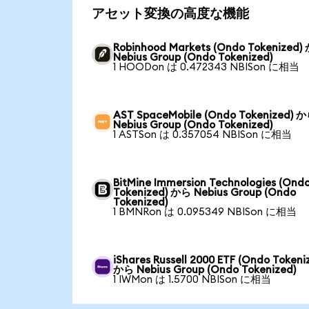
アセット変換の高度な機能
Robinhood Markets (Ondo Tokenized)
Nebius Group (Ondo Tokenized)
1 HOODon は 0.472343 NBISon に相当
AST SpaceMobile (Ondo Tokenized) 
Nebius Group (Ondo Tokenized)
1 ASTSon は 0.357054 NBISon に相当
BitMine Immersion Technologies (Ond
Tokenized) から Nebius Group (Ondo
Tokenized)
1 BMNRon は 0.095349 NBISon に相当
iShares Russell 2000 ETF (Ondo Tokeni
から Nebius Group (Ondo Tokenized)
1 IWMon は 1.5700 NBISon に相当