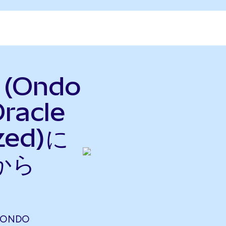
 (Ondo
racle
zed)に
から
(ONDO