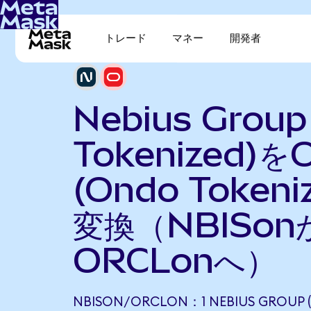
トレード
マネー
開発者
Nebius Group
Tokenized)をO
(Ondo Tokeni
変換（NBISon
ORCLonへ）
NBISON/ORCLON：1 NEBIUS GROUP 