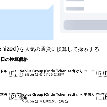
 Tokenized)を人気の通貨に換算して探索する
d)の今日の換算価格
 米ドル
Nebius Group (Ondo Tokenized) から ユーロ
🇪🇺
🇬
1 NBISon は €167.58 に相当
 日本円
Nebius Group (Ondo Tokenized) から 中国人
🇨🇳
🇹
民元
1 NBISon は ￥1,302.95 に相当