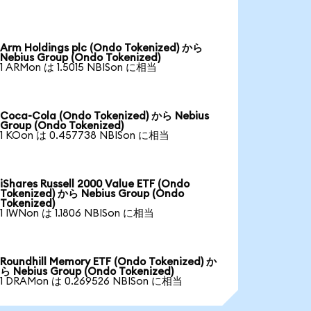
Arm Holdings plc (Ondo Tokenized) から
Nebius Group (Ondo Tokenized)
1 ARMon は 1.5015 NBISon に相当
Coca-Cola (Ondo Tokenized) から Nebius
Group (Ondo Tokenized)
1 KOon は 0.457738 NBISon に相当
iShares Russell 2000 Value ETF (Ondo
Tokenized) から Nebius Group (Ondo
Tokenized)
1 IWNon は 1.1806 NBISon に相当
Roundhill Memory ETF (Ondo Tokenized) か
ら Nebius Group (Ondo Tokenized)
1 DRAMon は 0.269526 NBISon に相当