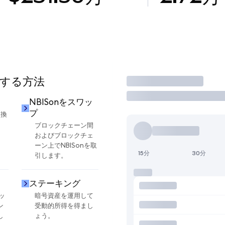
用する方法
取引
NBISonをスワッ
プ
交換
ブロックチェーン間
およびブロックチェ
ーン上でNBISonを取
15分
30分
引します。
ステーキング
ッ
暗号資産を運用して
ン
受動的所得を得まし
し
ょう。