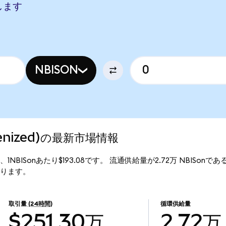
当します
NBISON
okenized)の最新市場情報
価格は、1NBISonあたり$193.08です。 流通供給量が2.72万 NBISonである
となります。
取引量
(24時間)
循環供給量
$251.30万
2.72万