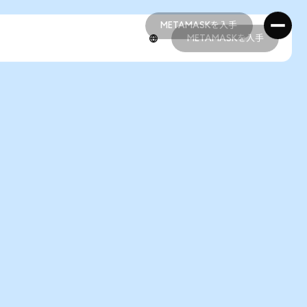
METAMASKを入手
METAMASKを入手
METAMASKを入手
METAMASKを入手