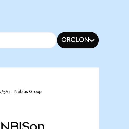
ORCLON
ため、Nebius Group
NBISon