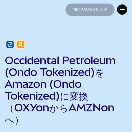
METAMASKを入手
METAMASKを入手
Occidental Petroleum
(Ondo Tokenized)を
Amazon (Ondo
Tokenized)に変換
（OXYonからAMZNon
へ）