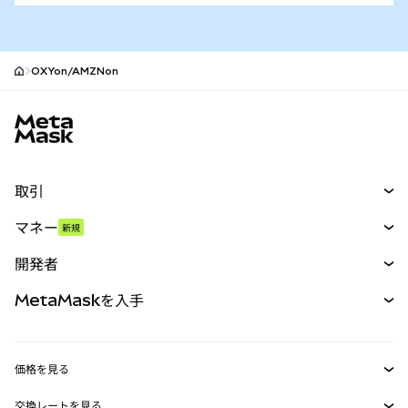
OXYon/AMZNon
MetaMaskサイトフッター
取引
スワップ
マネー
新規
予測
新規
購入
開発者
パーペチュアル
新規
カード
ドキュメントを表示
MetaMaskを入手
RWA
mUSD
新規
ダッシュボード
トランザクションシールド
収益化
Smart Accounts Kit
Agent Wallet
新規
価格を見る
埋め込みウォレット
Snaps
ビットコインの価格
交換レートを見る