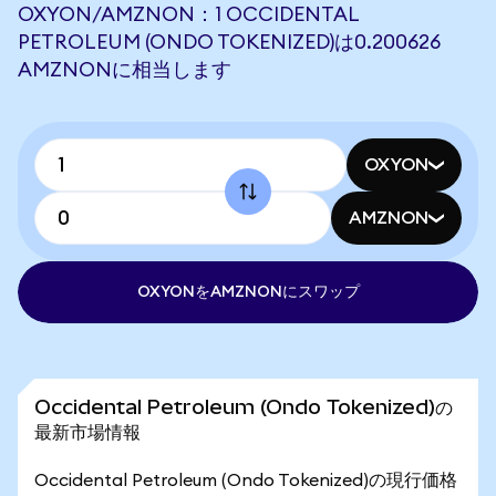
OXYON/AMZNON：1 OCCIDENTAL
PETROLEUM (ONDO TOKENIZED)は0.200626
AMZNONに相当します
OXYON
AMZNON
OXYONをAMZNONにスワップ
Occidental Petroleum (Ondo Tokenized)の
最新市場情報
Occidental Petroleum (Ondo Tokenized)の現行価格