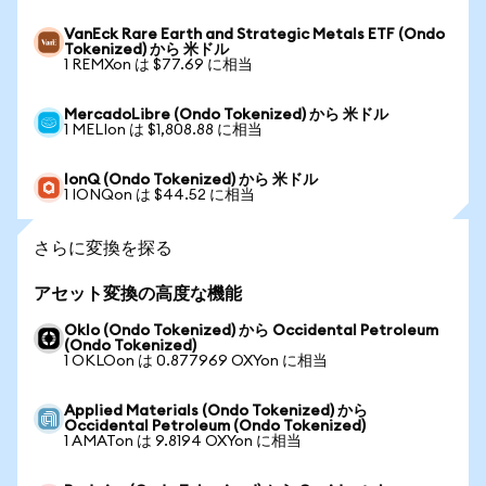
VanEck Rare Earth and Strategic Metals ETF (Ondo
Tokenized) から 米ドル
1 REMXon は $77.69 に相当
MercadoLibre (Ondo Tokenized) から 米ドル
1 MELIon は $1,808.88 に相当
IonQ (Ondo Tokenized) から 米ドル
1 IONQon は $44.52 に相当
さらに変換を探る
アセット変換の高度な機能
Oklo (Ondo Tokenized) から Occidental Petroleum
(Ondo Tokenized)
1 OKLOon は 0.877969 OXYon に相当
Applied Materials (Ondo Tokenized) から
Occidental Petroleum (Ondo Tokenized)
1 AMATon は 9.8194 OXYon に相当