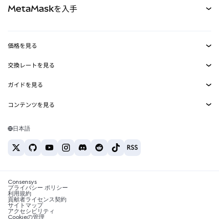
MetaMaskを入手
RWA
mUSD
新規
ダッシュボード
トランザクションシールド
収益化
Smart Accounts Kit
Agent Wallet
新規
価格を見る
埋め込みウォレット
Snaps
ビットコインの価格
交換レートを見る
MetaMask Connect
イーサリアムの価格
報酬
新規
BTC→USD
Solanaの価格
ガイドを見る
Snaps
セキュリティ
ETH→USD
BTCの購入
Shiba Inuの価格
USDT→INR
コンテンツを見る
Web3サービス
サポート
ETHの購入
Pepeの価格
ビットコインウォレット
BTC→USDT
SOLの購入
キャリア
Tetherの価格
Solanaウォレット
日本語
BTC→INR
PEPEの購入
お問い合わせ
USDCの価格
おすすめの暗号資産カード
ETH→USDT
USDTの購入
Chanlinkの価格
おすすめのモバイル暗号資産ウォレット
USDT→PHP
USDCの購入
Polymarketとは？
BTC→EUR
SHIBの購入
Consensys
税制関連ニュース
プライバシー ポリシー
利用規約
BNBの購入
貢献者ライセンス契約
暗号資産の購入方法は？
サイトマップ
アクセシビリティ
ビットコインを売るには？
Cookieの管理