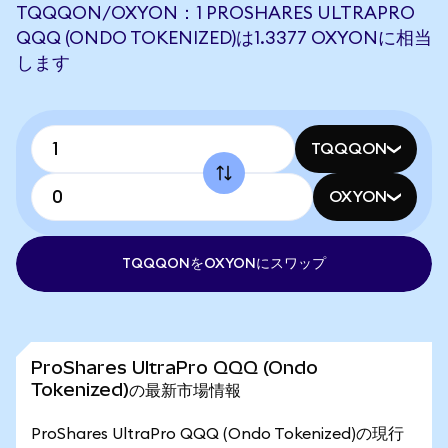
TQQQON/OXYON：1 PROSHARES ULTRAPRO
QQQ (ONDO TOKENIZED)は1.3377 OXYONに相当
します
TQQQON
OXYON
TQQQONをOXYONにスワップ
ProShares UltraPro QQQ (Ondo
Tokenized)の最新市場情報
ProShares UltraPro QQQ (Ondo Tokenized)の現行