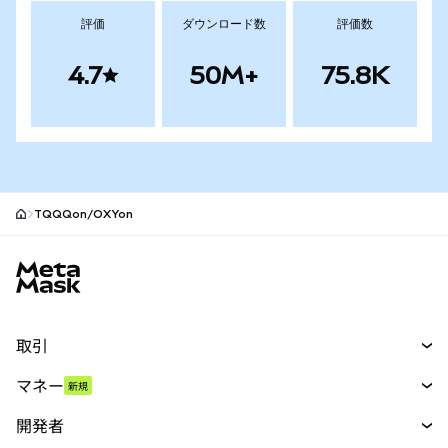
評価
ダウンロード数
評価数
4.7
50M+
75.8K
TQQQon/OXYon
MetaMaskサイトフッター
取引
スワップ
マネー
新規
予測
新規
購入
開発者
パーペチュアル
新規
カード
ドキュメントを表示