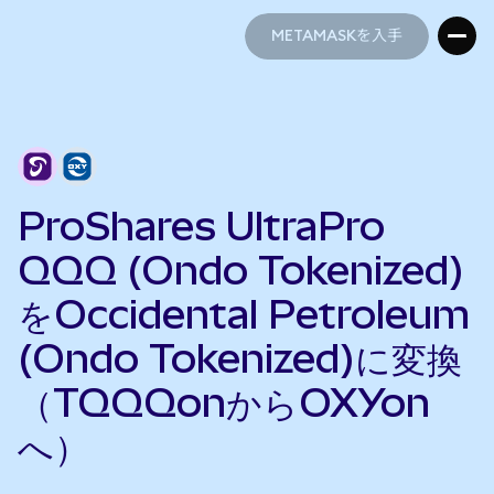
METAMASKを入手
METAMASKを入手
ProShares UltraPro
QQQ (Ondo Tokenized)
をOccidental Petroleum
(Ondo Tokenized)に変換
（TQQQonからOXYon
へ）