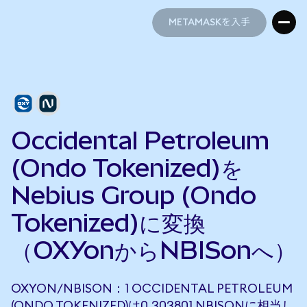
METAMASKを入手
METAMASKを入手
Occidental Petroleum
(Ondo Tokenized)を
Nebius Group (Ondo
Tokenized)に変換
（OXYonからNBISonへ）
OXYON/NBISON：1 OCCIDENTAL PETROLEUM
(ONDO TOKENIZED)は0.303801 NBISONに相当し