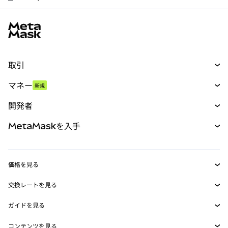
MetaMaskサイトフッター
取引
スワップ
マネー
新規
予測
新規
購入
開発者
パーペチュアル
新規
カード
ドキュメントを表示
MetaMaskを入手
RWA
mUSD
新規
ダッシュボード
トランザクションシールド
収益化
Smart Accounts Kit
Agent Wallet
新規
価格を見る
埋め込みウォレット
Snaps
ビットコインの価格
交換レートを見る
MetaMask Connect
イーサリアムの価格
報酬
新規
BTC→USD
Solanaの価格
ガイドを見る
Snaps
セキュリティ
ETH→USD
BTCの購入
Shiba Inuの価格
USDT→INR
コンテンツを見る
Web3サービス