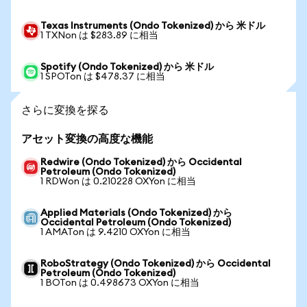
Texas Instruments (Ondo Tokenized) から 米ドル
1 TXNon は $283.89 に相当
Spotify (Ondo Tokenized) から 米ドル
1 SPOTon は $478.37 に相当
さらに変換を探る
アセット変換の高度な機能
Redwire (Ondo Tokenized) から Occidental
Petroleum (Ondo Tokenized)
1 RDWon は 0.210228 OXYon に相当
Applied Materials (Ondo Tokenized) から
Occidental Petroleum (Ondo Tokenized)
1 AMATon は 9.4210 OXYon に相当
RoboStrategy (Ondo Tokenized) から Occidental
Petroleum (Ondo Tokenized)
1 BOTon は 0.498673 OXYon に相当