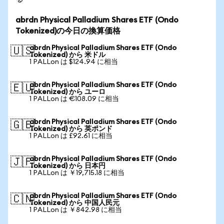
abrdn Physical Palladium Shares ETF (Ondo
Tokenized)の今日の換算価格
abrdn Physical Palladium Shares ETF (Ondo
🇺🇸
Tokenized) から 米ドル
1 PALLon は $124.94 に相当
abrdn Physical Palladium Shares ETF (Ondo
🇪🇺
Tokenized) から ユーロ
1 PALLon は €108.09 に相当
abrdn Physical Palladium Shares ETF (Ondo
🇬🇧
Tokenized) から 英ポンド
1 PALLon は £92.61 に相当
abrdn Physical Palladium Shares ETF (Ondo
🇯🇵
Tokenized) から 日本円
1 PALLon は ￥19,715.18 に相当
abrdn Physical Palladium Shares ETF (Ondo
🇨🇳
Tokenized) から 中国人民元
1 PALLon は ￥842.98 に相当