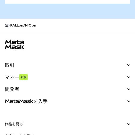
PALLon/NIOon
MetaMaskサイトフッター
取引
スワップ
マネー
新規
予測
新規
購入
開発者
パーペチュアル
新規
カード
ドキュメントを表示
MetaMaskを入手
RWA
mUSD
新規
ダッシュボード
トランザクションシールド
収益化
Smart Accounts Kit
Agent Wallet
新規
価格を見る
埋め込みウォレット
Snaps
ビットコインの価格