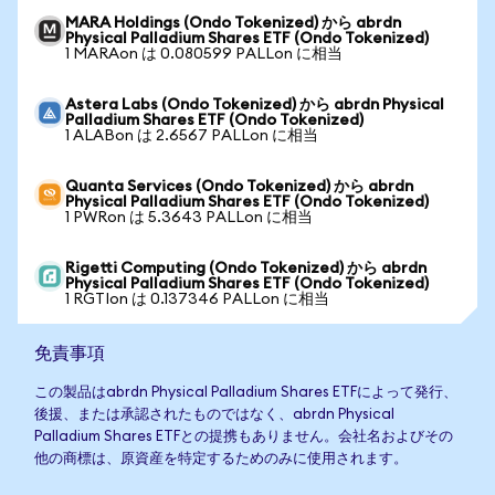
MARA Holdings (Ondo Tokenized) から abrdn
Physical Palladium Shares ETF (Ondo Tokenized)
1 MARAon は 0.080599 PALLon に相当
Astera Labs (Ondo Tokenized) から abrdn Physical
Palladium Shares ETF (Ondo Tokenized)
1 ALABon は 2.6567 PALLon に相当
Quanta Services (Ondo Tokenized) から abrdn
Physical Palladium Shares ETF (Ondo Tokenized)
1 PWRon は 5.3643 PALLon に相当
Rigetti Computing (Ondo Tokenized) から abrdn
Physical Palladium Shares ETF (Ondo Tokenized)
1 RGTIon は 0.137346 PALLon に相当
免責事項
この製品はabrdn Physical Palladium Shares ETFによって発行、
後援、または承認されたものではなく、abrdn Physical
Palladium Shares ETFとの提携もありません。会社名およびその
他の商標は、原資産を特定するためのみに使用されます。