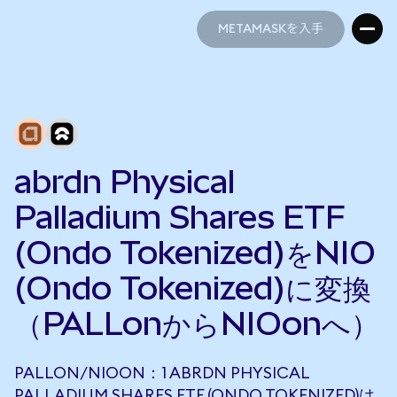
METAMASKを入手
METAMASKを入手
abrdn Physical
Palladium Shares ETF
(Ondo Tokenized)をNIO
(Ondo Tokenized)に変換
（PALLonからNIOonへ）
PALLON/NIOON：1 ABRDN PHYSICAL
PALLADIUM SHARES ETF (ONDO TOKENIZED)は