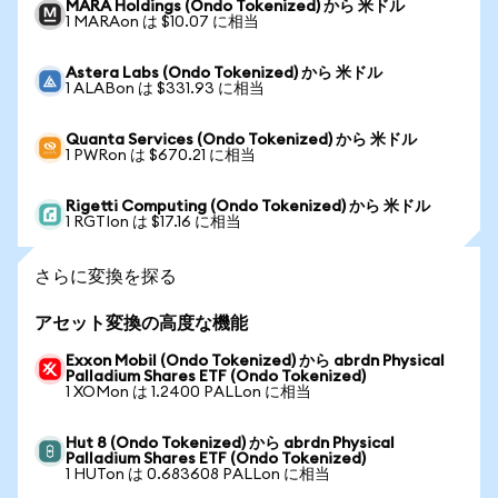
MARA Holdings (Ondo Tokenized) から 米ドル
1 MARAon は $10.07 に相当
Astera Labs (Ondo Tokenized) から 米ドル
1 ALABon は $331.93 に相当
Quanta Services (Ondo Tokenized) から 米ドル
1 PWRon は $670.21 に相当
Rigetti Computing (Ondo Tokenized) から 米ドル
1 RGTIon は $17.16 に相当
さらに変換を探る
アセット変換の高度な機能
Exxon Mobil (Ondo Tokenized) から abrdn Physical
Palladium Shares ETF (Ondo Tokenized)
1 XOMon は 1.2400 PALLon に相当
Hut 8 (Ondo Tokenized) から abrdn Physical
Palladium Shares ETF (Ondo Tokenized)
1 HUTon は 0.683608 PALLon に相当