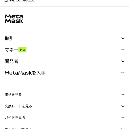
WDCon/PALLon
MetaMaskサイトフッター
取引
スワップ
マネー
新規
予測
新規
購入
開発者
パーペチュアル
新規
カード
ドキュメントを表示
MetaMaskを入手
RWA
mUSD
新規
ダッシュボード
トランザクションシールド
収益化
Smart Accounts Kit
Agent Wallet
新規
価格を見る
埋め込みウォレット
Snaps
ビットコインの価格
交換レートを見る
MetaMask Connect
イーサリアムの価格
報酬
新規
BTC→USD
Solanaの価格
ガイドを見る
Snaps
セキュリティ
ETH→USD
BTCの購入
Shiba Inuの価格
USDT→INR