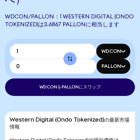
WDCON/PALLON：1 WESTERN DIGITAL (ONDO
TOKENIZED)は3.6867 PALLONに相当します
WDCON
PALLON
WDCONをPALLONにスワップ
Western Digital (Ondo Tokenized)の最新市場
情報