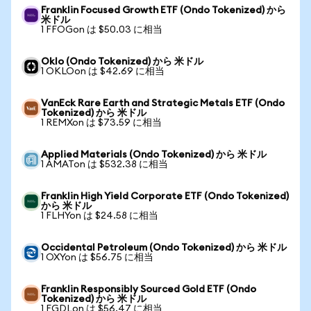
Franklin Focused Growth ETF (Ondo Tokenized) から
米ドル
1 FFOGon は $50.03 に相当
Oklo (Ondo Tokenized) から 米ドル
1 OKLOon は $42.69 に相当
VanEck Rare Earth and Strategic Metals ETF (Ondo
Tokenized) から 米ドル
1 REMXon は $73.59 に相当
Applied Materials (Ondo Tokenized) から 米ドル
1 AMATon は $532.38 に相当
Franklin High Yield Corporate ETF (Ondo Tokenized)
から 米ドル
1 FLHYon は $24.58 に相当
Occidental Petroleum (Ondo Tokenized) から 米ドル
1 OXYon は $56.75 に相当
Franklin Responsibly Sourced Gold ETF (Ondo
Tokenized) から 米ドル
1 FGDLon は $56.47 に相当