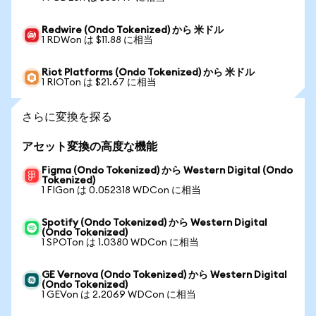
Redwire (Ondo Tokenized) から 米ドル
1 RDWon は $11.88 に相当
Riot Platforms (Ondo Tokenized) から 米ドル
1 RIOTon は $21.67 に相当
さらに変換を探る
アセット変換の高度な機能
Figma (Ondo Tokenized) から Western Digital (Ondo
Tokenized)
1 FIGon は 0.052318 WDCon に相当
Spotify (Ondo Tokenized) から Western Digital
(Ondo Tokenized)
1 SPOTon は 1.0380 WDCon に相当
GE Vernova (Ondo Tokenized) から Western Digital
(Ondo Tokenized)
1 GEVon は 2.2069 WDCon に相当