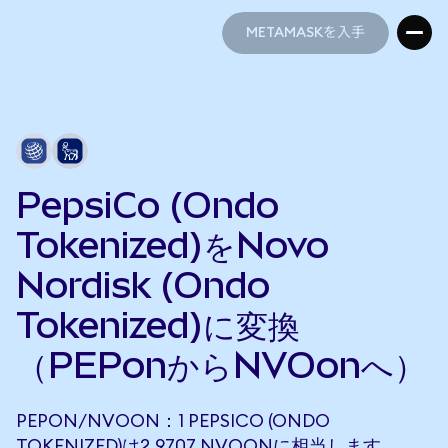
METAMASKを入手
METAMASKを入手
PepsiCo (Ondo
Tokenized)をNovo
Nordisk (Ondo
Tokenized)に変換
（PEPonからNVOonへ）
PEPON/NVOON：1 PEPSICO (ONDO
TOKENIZED)は2.9707 NVOONに相当します