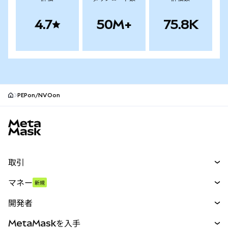
4.7
50M+
75.8K
PEPon/NVOon
MetaMaskサイトフッター
取引
スワップ
マネー
新規
予測
新規
購入
開発者
パーペチュアル
新規
カード
ドキュメントを表示
MetaMaskを入手
RWA