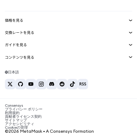
mUSD
新規
ダッシュボード
トランザクションシールド
収益化
Smart Accounts Kit
Agent Wallet
新規
価格を見る
埋め込みウォレット
Snaps
ビットコインの価格
交換レートを見る
MetaMask Connect
イーサリアムの価格
報酬
新規
BTC→USD
Solanaの価格
ガイドを見る
Snaps
セキュリティ
ETH→USD
BTCの購入
Shiba Inuの価格
USDT→INR
コンテンツを見る
Web3サービス
サポート
ETHの購入
Pepeの価格
ビットコインウォレット
BTC→USDT
SOLの購入
キャリア
Tetherの価格
Solanaウォレット
日本語
BTC→INR
PEPEの購入
お問い合わせ
USDCの価格
おすすめの暗号資産カード
ETH→USDT
USDTの購入
Chanlinkの価格
おすすめのモバイル暗号資産ウォレット
USDT→PHP
USDCの購入
Polymarketとは？
BTC→EUR
SHIBの購入
Consensys
税制関連ニュース
プライバシー ポリシー
利用規約
BNBの購入
貢献者ライセンス契約
暗号資産の購入方法は？
サイトマップ
アクセシビリティ
ビットコインを売るには？
Cookieの管理
©2026 MetaMask • A Consensys Formation