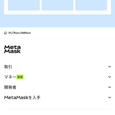
PLTRon/IWNon
MetaMaskサイトフッター
取引
スワップ
マネー
新規
予測
新規
購入
開発者
パーペチュアル
新規
カード
ドキュメントを表示
MetaMaskを入手
RWA
mUSD
新規
ダッシュボード
トランザクションシールド
収益化
Smart Accounts Kit
Agent Wallet
新規