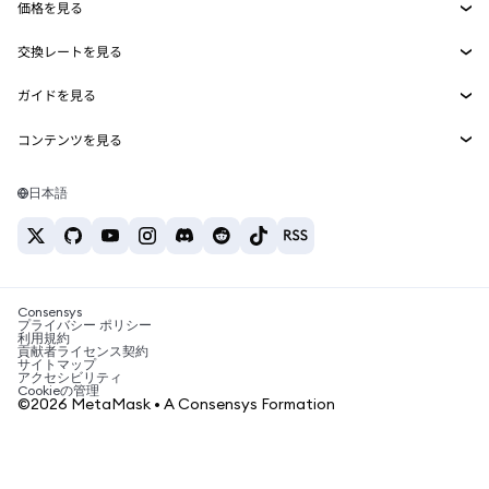
価格を見る
埋め込みウォレット
Snaps
ビットコインの価格
交換レートを見る
MetaMask Connect
イーサリアムの価格
報酬
新規
BTC→USD
Solanaの価格
ガイドを見る
Snaps
セキュリティ
ETH→USD
BTCの購入
Shiba Inuの価格
USDT→INR
コンテンツを見る
Web3サービス
サポート
ETHの購入
Pepeの価格
ビットコインウォレット
BTC→USDT
SOLの購入
キャリア
Tetherの価格
Solanaウォレット
日本語
BTC→INR
PEPEの購入
お問い合わせ
USDCの価格
おすすめの暗号資産カード
ETH→USDT
USDTの購入
Chanlinkの価格
おすすめのモバイル暗号資産ウォレット
USDT→PHP
USDCの購入
Polymarketとは？
BTC→EUR
SHIBの購入
Consensys
税制関連ニュース
プライバシー ポリシー
利用規約
BNBの購入
貢献者ライセンス契約
暗号資産の購入方法は？
サイトマップ
アクセシビリティ
ビットコインを売るには？
Cookieの管理
©2026 MetaMask • A Consensys Formation