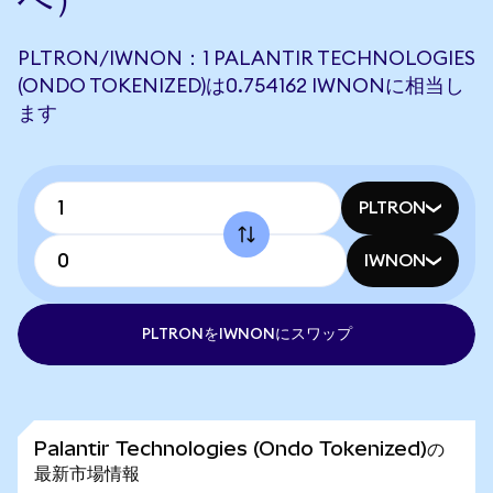
PLTRON/IWNON：1 PALANTIR TECHNOLOGIES
(ONDO TOKENIZED)は0.754162 IWNONに相当し
ます
PLTRON
IWNON
PLTRONをIWNONにスワップ
Palantir Technologies (Ondo Tokenized)の
最新市場情報