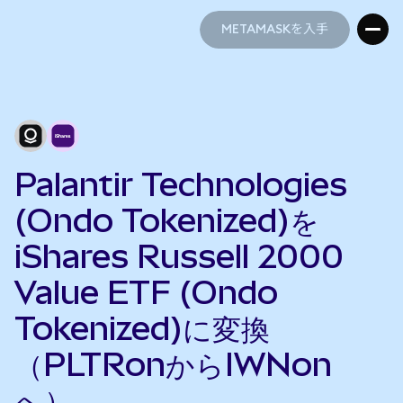
METAMASKを入手
METAMASKを入手
Palantir Technologies
(Ondo Tokenized)を
iShares Russell 2000
Value ETF (Ondo
Tokenized)に変換
（PLTRonからIWNon
へ）