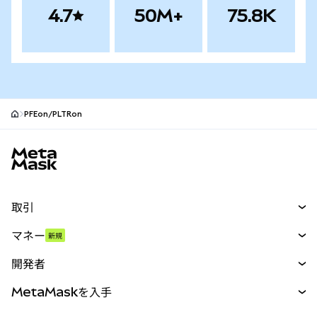
4.7
50M+
75.8K
PFEon/PLTRon
MetaMaskサイトフッター
取引
スワップ
マネー
新規
予測
新規
購入
開発者
パーペチュアル
新規
カード
ドキュメントを表示
MetaMaskを入手
RWA
mUSD
新規
ダッシュボード
トランザクションシールド