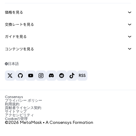
収益化
Smart Accounts Kit
Agent Wallet
新規
価格を見る
埋め込みウォレット
Snaps
ビットコインの価格
交換レートを見る
MetaMask Connect
イーサリアムの価格
報酬
新規
BTC→USD
Solanaの価格
ガイドを見る
Snaps
セキュリティ
ETH→USD
BTCの購入
Shiba Inuの価格
USDT→INR
コンテンツを見る
Web3サービス
サポート
ETHの購入
Pepeの価格
ビットコインウォレット
BTC→USDT
SOLの購入
キャリア
Tetherの価格
Solanaウォレット
日本語
BTC→INR
PEPEの購入
お問い合わせ
USDCの価格
おすすめの暗号資産カード
ETH→USDT
USDTの購入
Chanlinkの価格
おすすめのモバイル暗号資産ウォレット
USDT→PHP
USDCの購入
Polymarketとは？
BTC→EUR
SHIBの購入
Consensys
税制関連ニュース
プライバシー ポリシー
利用規約
BNBの購入
貢献者ライセンス契約
暗号資産の購入方法は？
サイトマップ
アクセシビリティ
ビットコインを売るには？
Cookieの管理
©2026 MetaMask • A Consensys Formation