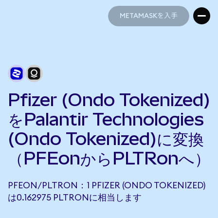
METAMASKを入手
METAMASKを入手
Pfizer (Ondo Tokenized)
をPalantir Technologies
(Ondo Tokenized)に変換
（PFEonからPLTRonへ）
PFEON/PLTRON：1 PFIZER (ONDO TOKENIZED)
は0.162975 PLTRONに相当します